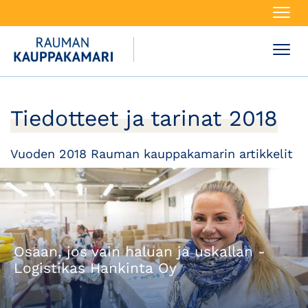
Navi
Navi
Tiedotteet ja tarinat 2018
Vuoden 2018 Rauman kauppakamarin artikkelit
Osaan, jos vain haluan ja uskallan -
Logistikas Hankinta Oy