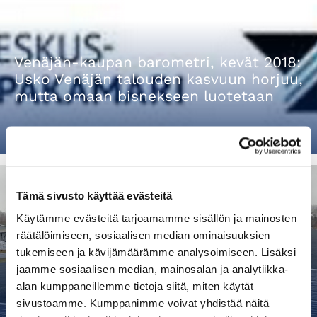
Venäjän-kaupan barometri, kevät 2018:
Usko Venäjän talouden kasvuun horjuu,
mutta omaan bisnekseen luotetaan
TIEDOTTEET
|
11.05.2018 10:50
Tämä sivusto käyttää evästeitä
Käytämme evästeitä tarjoamamme sisällön ja mainosten
räätälöimiseen, sosiaalisen median ominaisuuksien
Ei näy, eikä kuulu, mutta tuntuu -
tukemiseen ja kävijämäärämme analysoimiseen. Lisäksi
Paneliankosken voima Oy ​​​​​​​
jaamme sosiaalisen median, mainosalan ja analytiikka-
alan kumppaneillemme tietoja siitä, miten käytät
sivustoamme. Kumppanimme voivat yhdistää näitä