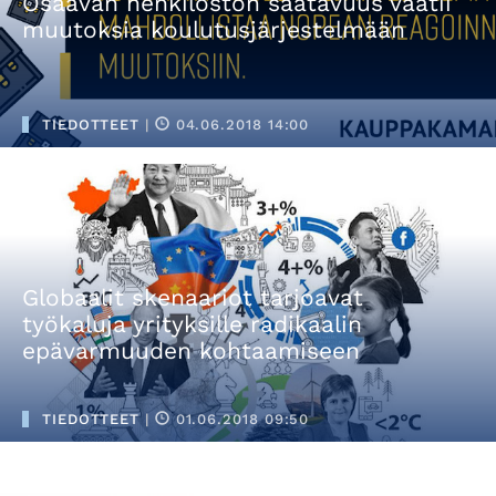
Osaavan henkilöstön saatavuus vaatii
muutoksia koulutusjärjestelmään
TIEDOTTEET
|
04.06.2018 14:00
Globaalit skenaariot tarjoavat
työkaluja yrityksille radikaalin
epävarmuuden kohtaamiseen
TIEDOTTEET
|
01.06.2018 09:50