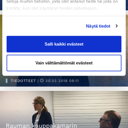
tietoja muihin tietoihin, joita olet antanut heille tai joita on
TIEDOTTEET
|
13.04.2018 09:12
kerätty, kun olet käyttänyt heidän palvelujaan.
Näytä tiedot
Salli kaikki evästeet
Raumalla perustettu pörssiyhtiö
Nurminen Logistics Oyj on jo 132-
vuotias
Vain välttämättömät evästeet
TIEDOTTEET
|
30.03.2018 09:11
Rauman kauppakamarin