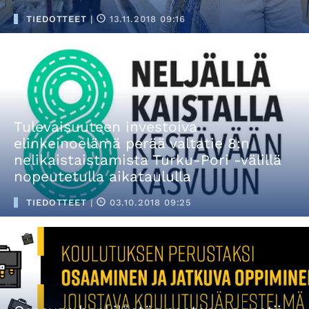
TIEDOTTEET
|
13.11.2018 09:16
Tulevaisuuteen investoiva
elinkeinoelämä perää valtatie 8:n
nelikaistaistamista Turku-Pori -välillä
nopeutetulla aikataululla
TIEDOTTEET
|
03.10.2018 09:25