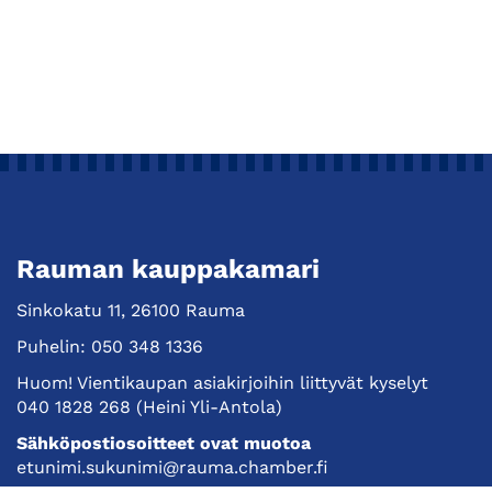
Rauman kauppakamari
Sinkokatu 11, 26100 Rauma
Puhelin:
050 348 1336
Huom! Vientikaupan asiakirjoihin liittyvät kyselyt
040 1828 268
(Heini Yli-Antola)
Sähköpostiosoitteet ovat muotoa
etunimi.sukunimi@rauma.chamber.fi