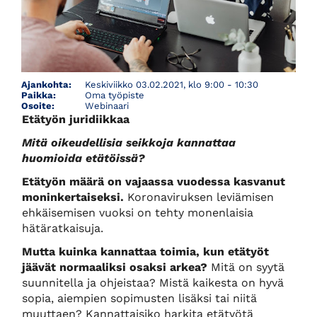
Ajankohta:
Keskiviikko 03.02.2021, klo 9:00 - 10:30
Paikka:
Oma työpiste
Osoite:
Webinaari
Etätyön juridiikkaa
Mit
ä oikeudellisia seikkoja kannattaa
huomioida etät
ö
issä?
Etä
ty
ö
n määrä on vajaassa vuodessa kasvanut
moninkertaiseksi.
Koronaviruksen leviämisen
ehkäisemisen vuoksi on tehty monenlaisia
hätäratkaisuja.
Mutta kuinka kannattaa toimia, kun etä
ty
ö
t
jäävät normaaliksi osaksi arkea?
Mitä on syytä
suunnitella ja ohjeistaa? Mistä kaikesta on hyvä
sopia, aiempien sopimusten lisäksi tai niitä
muuttaen? Kannattaisiko harkita etätyötä