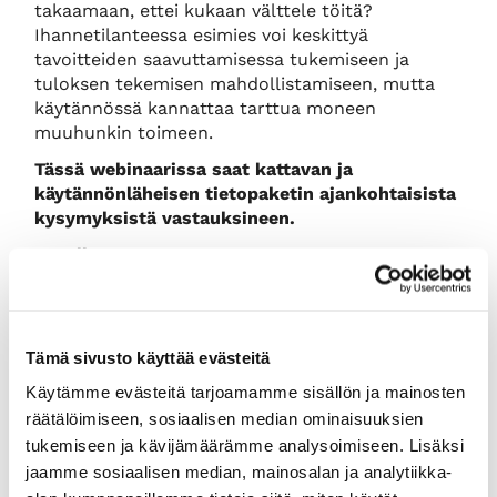
takaamaan, ettei kukaan välttele töitä?
Ihannetilanteessa esimies voi keskittyä
tavoitteiden saavuttamisessa tukemiseen ja
tuloksen tekemisen mahdollistamiseen, mutta
käytännössä kannattaa tarttua moneen
muuhunkin toimeen.
Tässä webinaarissa saat kattavan ja
käytänn
ö
nläheisen tietopaketin ajankohtaisista
kysymyksistä vastauksineen.
Kenelle
Webinaari on tarkoitettu ensisijaisesti etätöitä
tekevien esimiehille, mutta se soveltuu mainiosti
myös henkilöstöhallinnon asiantuntijoille ja
johtajille sekä itse etätyötä tekeville.
Tämä sivusto käyttää evästeitä
Kohderyhmään kuuluvat kaikki työyhteisöt, joissa
Käytämme evästeitä tarjoamamme sisällön ja mainosten
etätöitä tehdään tai harkitaan – niin yksityisellä,
räätälöimiseen, sosiaalisen median ominaisuuksien
julkisella kuin kolmannellakin sektorilla.
tukemiseen ja kävijämäärämme analysoimiseen. Lisäksi
Hy
ö
ty osallistujalle
jaamme sosiaalisen median, mainosalan ja analytiikka-
Tässä webinaarissa