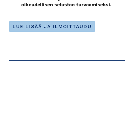
oikeudellisen selustan turvaamiseksi.
LUE LISÄÄ JA ILMOITTAUDU