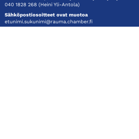
040 1828 268
(Heini Yli-Antola)
Sähköpostiosoitteet ovat muotoa
etunimi.sukunimi@rauma.chamber.fi
Toimiston sähköpostiosoite
kauppakamari@rauma.chamber.fi
Laajemmat yhteystiedot
Kauppakamari
Koulutukset ja tapahtumat
Jäsenyys
Kansainvälisyys
Muut palvelut
Ajankohtaista
Tietosuojaseloste