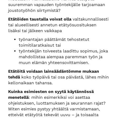
suuremman vapauden työntekijälle tarjoamaan
joustotyöhön siirtymistä?
Etät
ö
iden taustalla
voivat olla
valtakunnallisesti
tai alueellisesti annetun etätyösuosituksen
lisäksi tai jälkeen vaikkapa
työnantajan päättämät tehostetut
toimitilaratkaisut tai
työntekijän toiveesta laadittu sopimus, joka
mahdollistaa aiempaa paremman työn ja
muun elämän yhteensovittamisen.
Etätöitä voidaan lainsäädäntömme mukaan
tehdä
koko työpäivä tai osa päivästä, lähes mihin
kellonaikaan tahansa.
Kuinka esimiesten on syytä käytänn
ö
ssä
menetellä
: mihin esimerkiksi voi asettaa
ohjeistuksen, luottamuksen ja seurannan rajat?
Miten esimies pystyy yhtäältä varmistamaan,
etteivät etätyötä tekevät uuvu – ja toisaalta