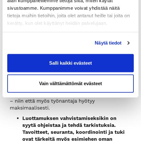
alan kumppaneillemme tietoja siitä, miten käytät
Ratkotaan käytännön esimerkkien kautta
sivustoamme. Kumppanimme voivat yhdistää näitä
niitä oikeudellisia haasteita, joita etätöiden
tietoja muihin tietoihin, joita olet antanut heille tai joita on
tekeminen tuo työyhteisölle ja sen
kerätty, kun olet käyttänyt heidän palvelujaan.
yksittäisille jäsenille
Nostetaan esiin parhaita, juridisesti
hyväksyttyjä käytäntöjä etätyöskentelyn
Näytä tiedot
sujuvoittamiseksi
Muistetaan kautta linjan hyvän esimies- ja
alaistyön sekä laillisten ratkaisujen yhteys
Salli kaikki evästeet
Tarjolla on oikeudellinen tietopaketti
siitä,
kuinka työntekijät ja heidän esimiehensä
Vain välttämättömät evästeet
mahdollisimman kattavasti pystyvät voittamaan
haasteet ja hyödyntämään uudet mahdollisuudet
– niin että myös työnantaja hyötyy
maksimaalisesti.
Luottamuksen vahvistamiseksikin
on
syytä ohjeistaa ja tehdä tarkistuksia.
Tavoitteet, seuranta, koordinointi ja tuki
ovat tä
rkeit
ä my
ö
s esimiehen oman