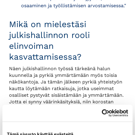
osaaminen ja työllistämisen arvostamisessa."
Mikä on mielestäsi
julkishallinnon rooli
elinvoiman
kasvattamisessa?
Näen julkishallinnon työssä tärkeänä halun
kuunnella ja pyrkiä ymmärtämään myös toisia
näkökantoja. Ja tämän jälkeen pyrkiä yhteistyön
kautta löytämään ratkaisuja, jotka useimmat
osalliset pystyvät sisäistämään ja ymmärtämään.
Jotta ei synny väärinkäsityksiä, niin korostan
erikseen vielä, että julkisella hallinnolla on toki
arvo myös itsessään toimijana, vaikuttajana ja
kehittäjänä eli ei vain kuuntelijana ja
ymmärtäjänä. Mutta kuunteleva ymmärtäjä saa
Tämä sivusto käyttää evästeitä
paljon helpommin omankin asiansa läpi kuin