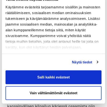
kuuntelematon ”yksisilmäinen”.
Käytämme evästeitä tarjoamamme sisällön ja mainosten
räätälöimiseen, sosiaalisen median ominaisuuksien
Millä keinoin pärjäämme
tukemiseen ja kävijämäärämme analysoimiseen. Lisäksi
jaamme sosiaalisen median, mainosalan ja analytiikka-
jatkossa?
alan kumppaneillemme tietoja siitä, miten käytät
sivustoamme. Kumppanimme voivat yhdistää näitä
Suomi tarvitsee Satakunnan, joka jo nykyisin 4
tietoja muihin tietoihin, joita olet antanut heille tai joita on
%:n väestömäärällään tuottaa 8 %:ia Suomen
kerätty, kun olet käyttänyt heidän palvelujaan.
ulkomaankaupasta ja siten luo Suomeen
hyvinvointia noin kaksinkertaisesti kokoonsa
nähden.
Näytä tiedot
Vain yhteistyön kautta saadaan käyttöön
esimerkiksi Satakunnan vahvuudet: vahva
Salli kaikki evästeet
biopohjainen jalostus jatkojalosteineen,
elintarvikeketju ja sen osaaminen, meriteknologia
sekä uudistuva metallien jalostukseen ja
Vain välttämättömät evästeet
käsittelyyn nojautuva teollinen osaaminen. Näistä
kukin tarvitsee uudistuakseen ja pysyäkseen
kansainvälisen kilpailun kärjessä osaamista niin