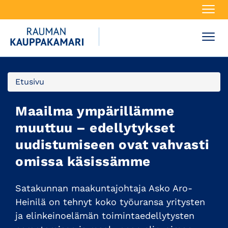
Navi
Navi
Etusivu
Maailma ympärillämme
muuttuu – edellytykset
uudistumiseen ovat vahvasti
omissa käsissämme
Satakunnan maakuntajohtaja Asko Aro-
Heinilä on tehnyt koko työuransa yritysten
ja elinkeinoelämän toimintaedellytysten