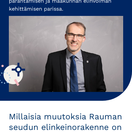
parantamisen ja maakunnan elinvoiman
kehittämisen parissa.
Millaisia muutoksia Rauman
seudun elinkeinorakenne on