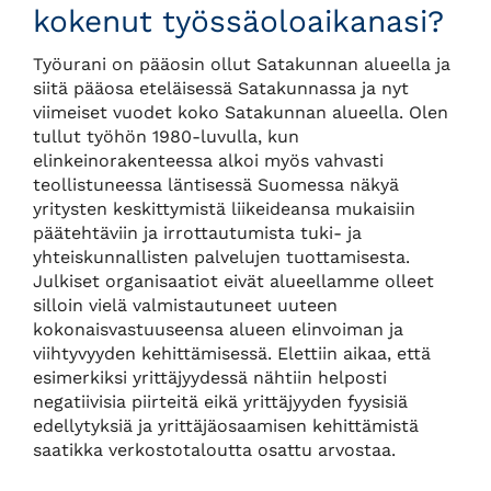
kokenut työssäoloaikanasi?
Työurani on pääosin ollut Satakunnan alueella ja
siitä pääosa eteläisessä Satakunnassa ja nyt
viimeiset vuodet koko Satakunnan alueella. Olen
tullut työhön 1980-luvulla, kun
elinkeinorakenteessa alkoi myös vahvasti
teollistuneessa läntisessä Suomessa näkyä
yritysten keskittymistä liikeideansa mukaisiin
päätehtäviin ja irrottautumista tuki- ja
yhteiskunnallisten palvelujen tuottamisesta.
Julkiset organisaatiot eivät alueellamme olleet
silloin vielä valmistautuneet uuteen
kokonaisvastuuseensa alueen elinvoiman ja
viihtyvyyden kehittämisessä. Elettiin aikaa, että
esimerkiksi yrittäjyydessä nähtiin helposti
negatiivisia piirteitä eikä yrittäjyyden fyysisiä
edellytyksiä ja yrittäjäosaamisen kehittämistä
saatikka verkostotaloutta osattu arvostaa.