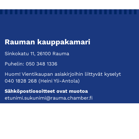
Rauman kauppakamari
Sinkokatu 11, 26100 Rauma
Puhelin:
050 348 1336
Huom! Vientikaupan asiakirjoihin liittyvät kyselyt
040 1828 268
(Heini Yli-Antola)
Sähköpostiosoitteet ovat muotoa
etunimi.sukunimi@rauma.chamber.fi
Toimiston sähköpostiosoite
kauppakamari@rauma.chamber.fi
Laajemmat yhteystiedot
Kauppakamari