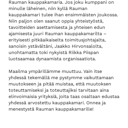
Rauman kauppakamaria. Jos joku kumppani on
minulle läheinen, niin kyllä Rauman
kauppakamari tulee ihan ensimmäisten joukossa.
Niin paljon olen saanut oppia yhteistyöstä,
tavoitteiden asettamisesta ja yhteisen edun
ajamisesta juuri Rauman kauppakamarilta –
erityisesti pitkäaikaiselta toimitusjohtajalta,
sanoisin ystävältäni, Jaakko Hirvonsalolta,
unohtamatta toki nykyistä Riikka Piispan
luotsaamaa dynaamista organisaatiota.
Maailma ympärillämme muuttuu. Vain itse
yhdessä tekemällä me pystymme vaikuttamaan
muutokseen ja pitää muistaa, että muutoksen
toteuttamiseksi ja toteuttajiksi tarvitaan aina
elinvoimaisia yrityksiä, joita taas osaltaan edustaa
yhdessä arvostettu kauppakamari. Onnea ja
menestystä Rauman kauppakamarille!