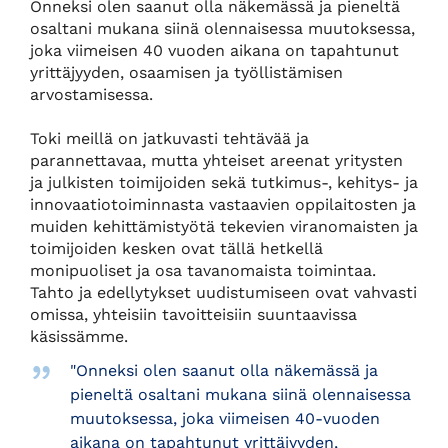
Onneksi olen saanut olla näkemässä ja pieneltä
osaltani mukana siinä olennaisessa muutoksessa,
joka viimeisen 40 vuoden aikana on tapahtunut
yrittäjyyden, osaamisen ja työllistämisen
arvostamisessa.
Toki meillä on jatkuvasti tehtävää ja
parannettavaa, mutta yhteiset areenat yritysten
ja julkisten toimijoiden sekä tutkimus-, kehitys- ja
innovaatiotoiminnasta vastaavien oppilaitosten ja
muiden kehittämistyötä tekevien viranomaisten ja
toimijoiden kesken ovat tällä hetkellä
monipuoliset ja osa tavanomaista toimintaa.
Tahto ja edellytykset uudistumiseen ovat vahvasti
omissa, yhteisiin tavoitteisiin suuntaavissa
käsissämme.
"Onneksi olen saanut olla näkemässä ja
pieneltä osaltani mukana siinä olennaisessa
muutoksessa, joka viimeisen 40-vuoden
aikana on tapahtunut yrittäjyyden,