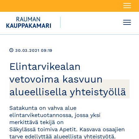
Navi
Navi
30.03.2021 09:19
Elintarvikealan
vetovoima kasvuun
alueellisella yhteistyöllä
Satakunta on vahva alue
elintarviketuotannossa, jossa yksi
merkittävä tekijä on
Säkylässä toimiva Apetit. Kasvava osaajien
tarve edellyttää alueellista yhteistyötä.