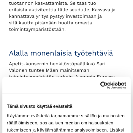
tuotannon kasvattamista. Se taas tuo
erilaista aktiviteettia tälle seudulle. Kasvava ja
kannattava yritys pystyy investoimaan ja
sitä kautta pitämään huolta omasta
toimintaympäristöstään.
Alalla monenlaisia työtehtäviä
Apetit-konsernin henkilöstöpäällikkö Sari
Valonen tuntee Mäen mainitseman
toimintaympäristön tarkoin. Aiemmin Eurassa
Biolan Oy:ssä ja Ulvilassa Cimcorp Oy:ssä
HR-tehtävissä työskennellyt Valonen vastaa
yhdessä kolmen alaisensa kanssa koko
konsernin henkilöstöasioista.
Tämä sivusto käyttää evästeitä
Käytämme evästeitä tarjoamamme sisällön ja mainosten
– Sydämeni on sykkinyt HR-puolelle jo reilun
kymmenen vuoden ajan. Vuosien aikana
räätälöimiseen, sosiaalisen median ominaisuuksien
verkostot ovat kasvaneet laajoiksi ja tunnen HR-
tukemiseen ja kävijämäärämme analysoimiseen. Lisäksi