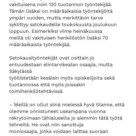
vakituisena noin 120 tuotannon työntekijää.
Tämän lisäksi on määräaikaisia työntekijöitä
ympäri vuoden, mutta merkittävin tarve
syklittyy satokaudelle toukokuusta joulukuun
loppuun. Esimerkiksi viime heinäkuussa
meillä oli vakituisen henkilöstön lisäksi 70
määräaikaista työntekijää.
Satokausityöntekijät ovat osittain jo
entuudestaan elintarvikealan osaajia, mutta
Säkylässä
työllistetään kesäisin myös opiskelijoita sekä
tuotannossa että myös joissakin
toimihenkilötehtävissä
– Meillä on ollut siinä mielessä hyvä tilanne, että
olemme onnistuneet useampana vuonna
rekrytoimaan lähialueelta jo aiemmin tätä työtä
tehneitä. He ovat niin sanottuja
moniosaajia, jotka voidaan laittaa suoraan