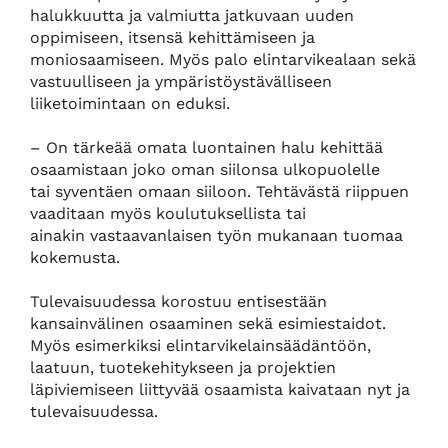
halukkuutta ja valmiutta jatkuvaan uuden
oppimiseen, itsensä kehittämiseen ja
moniosaamiseen. Myös palo elintarvikealaan sekä
vastuulliseen ja ympäristöystävälliseen
liiketoimintaan on eduksi.
– On tärkeää omata luontainen halu kehittää
osaamistaan joko oman siilonsa ulkopuolelle
tai syventäen omaan siiloon. Tehtävästä riippuen
vaaditaan myös koulutuksellista tai
ainakin vastaavanlaisen työn mukanaan tuomaa
kokemusta.
Tulevaisuudessa korostuu entisestään
kansainvälinen osaaminen sekä esimiestaidot.
Myös esimerkiksi elintarvikelainsäädäntöön,
laatuun, tuotekehitykseen ja projektien
läpiviemiseen liittyvää osaamista kaivataan nyt ja
tulevaisuudessa.