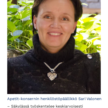
Apetit-konsernin henkilöstöpäällikkö Sari Valonen
– Säkylässä työskentelee keskiarvoisesti