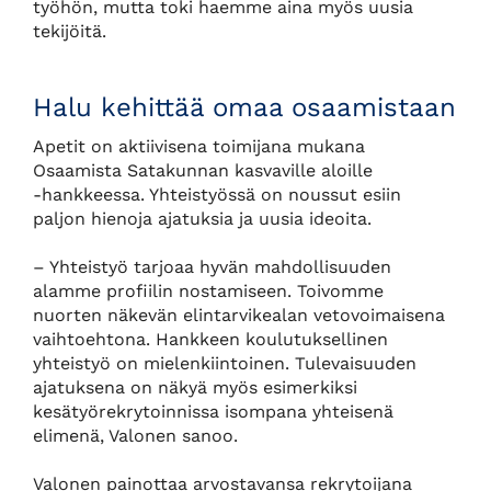
työhön, mutta toki haemme aina myös uusia
tekijöitä.
Halu kehittää omaa osaamistaan
Apetit on aktiivisena toimijana mukana
Osaamista Satakunnan kasvaville aloille
-hankkeessa. Yhteistyössä on noussut esiin
paljon hienoja ajatuksia ja uusia ideoita.
– Yhteistyö tarjoaa hyvän mahdollisuuden
alamme profiilin nostamiseen. Toivomme
nuorten näkevän elintarvikealan vetovoimaisena
vaihtoehtona. Hankkeen koulutuksellinen
yhteistyö on mielenkiintoinen. Tulevaisuuden
ajatuksena on näkyä myös esimerkiksi
kesätyörekrytoinnissa isompana yhteisenä
elimenä, Valonen sanoo.
Valonen painottaa arvostavansa rekrytoijana