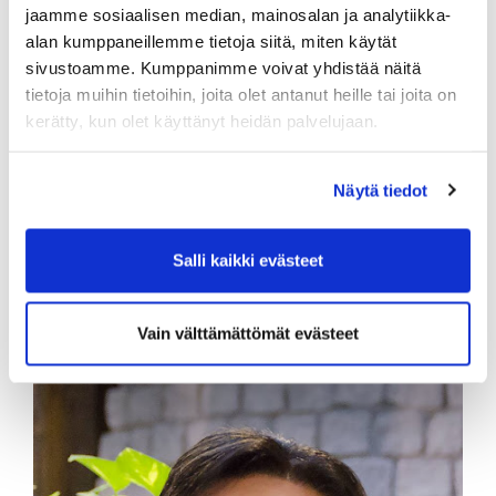
toimijoiden kenttää aina
jaamme sosiaalisen median, mainosalan ja analytiikka-
rekrytointiyrityksistä ja
alan kumppaneillemme tietoja siitä, miten käytät
kauppakamaritoiminnoista koulusten tarjoajiiin.
sivustoamme. Kumppanimme voivat yhdistää näitä
Näistä kontakteista
tietoja muihin tietoihin, joita olet antanut heille tai joita on
pystyn ammentamaan paljon nykyisessä
kerätty, kun olet käyttänyt heidän palvelujaan.
toimessani, Valonen kertoo.
Apetit-konserni työllisti tammikuun lopulla
Näytä tiedot
kolmella paikkakunnalla Suomessa sekä
Baltian alueen toiminnoissaan yhteensä 358
henkilöä. Heistä noin 200 työskentelee
Salli kaikki evästeet
parhaillaan Säkylän toimipisteessä, jonka
henkilöstömäärässä on toimialalle ominaista
kausittaista vaihtelua.
Vain välttämättömät evästeet