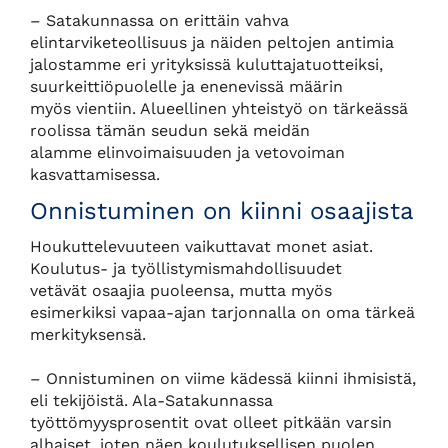
– Satakunnassa on erittäin vahva
elintarviketeollisuus ja näiden peltojen antimia
jalostamme eri yrityksissä kuluttajatuotteiksi,
suurkeittiöpuolelle ja enenevissä määrin
myös vientiin. Alueellinen yhteistyö on tärkeässä
roolissa tämän seudun sekä meidän
alamme elinvoimaisuuden ja vetovoiman
kasvattamisessa.
Onnistuminen on kiinni osaajista
Houkuttelevuuteen vaikuttavat monet asiat.
Koulutus- ja työllistymismahdollisuudet
vetävät osaajia puoleensa, mutta myös
esimerkiksi vapaa-ajan tarjonnalla on oma tärkeä
merkityksensä.
– Onnistuminen on viime kädessä kiinni ihmisistä,
eli tekijöistä. Ala-Satakunnassa
työttömyysprosentit ovat olleet pitkään varsin
alhaiset, joten näen koulutuksellisen puolen