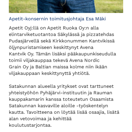
Apetit-konsernin toimitusjohtaja Esa Mäki
Apetit Oyj:llä on Apetit Ruoka Oy:n alla
elintarviketuotantoa Säkylässä ja pizzatehdas
Pudasjärvellä sekä Kirkkonummen Kantvikissä
öljynpuristamiseen keskittynyt Avena
Kantvik Oy. Tämän lisäksi pääkaupunkiseudulla
toimii viljakauppaa tekevä Avena Nordic
Grain Oy ja Baltian maissa kolme niin ikään
viljakauppaan keskittynyttä yhtiötä.
Satakunnan alueella yritykset ovat tarttuneet
yhteistyöhön Pyhäjärvi-instituutin ja Rauman
kauppakamarin kanssa toteutetun Osaamista
Satakunnan kasvaville aloille -työskentelyn
kautta. Tavoitteena on löytää lisää osaajia, lisätä
alan vetovoimaa ja kehittää
koulutustarjontaa.