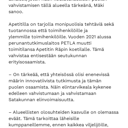
vahvistamisen tällä alueella tärkeänä, Mäki
sanoo.
Apetitilla on tarjolla monipuolisia tehtäviä sekä
tuotannossa että toimihenkilöille ja
ylemmille toimihenkilöille. Vuoden 2021 alussa
perunantutkimuslaitos PETLA muutti
toimitilansa Apetitin Räpin koetilalle. Tämä
vahvistaa entisestään seutukunnan
erityisosaamista.
– On tärkeää, että yhteisössä olisi enenevissä
määrin innovatiivista tutkimusta ja tämän
puolen osaamista. Näin elintarvikeala kykenee
edelleen vahvistumaan ja vahvistamaan
Satakunnan elinvoimaisuutta.
– Alueellisten olosuhteiden kasvulle on olemassa
eväät. Tämä tarkoittaa läheisille
kumppaneillemme, ennen kaikkea viljelijöille,