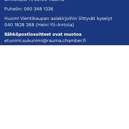
Puhelin:
050 348 1336
Huom! Vientikaupan asiakirjoihin liittyvät kyselyt
040 1828 268
(Heini Yli-Antola)
Sähköpostiosoitteet ovat muotoa
etunimi.sukunimi@rauma.chamber.fi
Toimiston sähköpostiosoite
kauppakamari@rauma.chamber.fi
Laajemmat yhteystiedot
Kauppakamari
Koulutukset ja tapahtumat
Jäsenyys
Kansainvälisyys
Muut palvelut