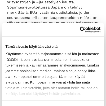
yritysostojen ja –järjestelyjen kautta.
Sopimusneuvotteluissa Japani on tehnyt
merkittäviä, EU:n vaatimia uudistuksia, joiden
seurauksena erilaisten kaupanesteiden määrä on
vähentynyt. Japani on muun muassa helpottanut
terveysteknologiatuotteiden lupamenettelyitä.
Sopimuksen tultua voimaan vientiä harjoittavan
yrityksen tulee rekisteröityä niin sanottuun REX-
Tämä sivusto käyttää evästeitä
tietokantaan, jotta se voi hyödyntää EU:n ja
Käytämme evästeitä tarjoamamme sisällön ja mainosten
Japanin välisen kauppasopimuksen tullietuuksia.
Hakemus rekisteröidyksi viejäksi (REX) laaditaan
räätälöimiseen, sosiaalisen median ominaisuuksien
tullilomakkeella 1051s. Alle 6000 euron
tukemiseen ja kävijämäärämme analysoimiseen. Lisäksi
toimituksille rekisteröintiä ei vaadita.
jaamme sosiaalisen median, mainosalan ja analytiikka-
alan kumppaneillemme tietoja siitä, miten käytät
Lisätietoa:
sivustoamme. Kumppanimme voivat yhdistää näitä
Lisätietoja sopimuksesta (englanniksi):
tietoja muihin tietoihin, joita olet antanut heille tai joita on
http://ec.europa.eu/trade/policy/in-
kerätty, kun olet käyttänyt heidän palvelujaan.
focus/eu-japan-economic-partnership-
agreement/