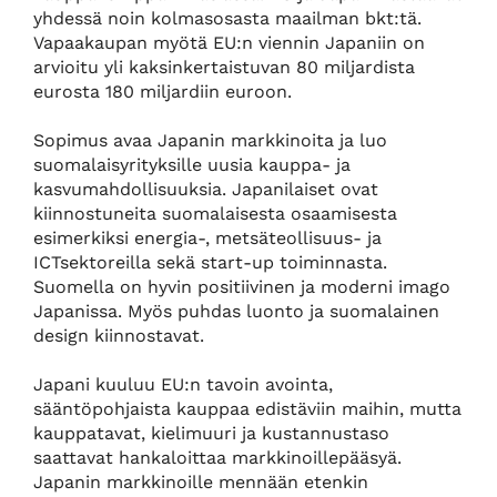
yhdessä noin kolmasosasta maailman bkt:tä.
Vapaakaupan myötä EU:n viennin Japaniin on
arvioitu yli kaksinkertaistuvan 80 miljardista
eurosta 180 miljardiin euroon.
Sopimus avaa Japanin markkinoita ja luo
suomalaisyrityksille uusia kauppa- ja
kasvumahdollisuuksia. Japanilaiset ovat
kiinnostuneita suomalaisesta osaamisesta
esimerkiksi energia-, metsäteollisuus- ja
ICTsektoreilla sekä start-up toiminnasta.
Suomella on hyvin positiivinen ja moderni imago
Japanissa. Myös puhdas luonto ja suomalainen
design kiinnostavat.
Japani kuuluu EU:n tavoin avointa,
sääntöpohjaista kauppaa edistäviin maihin, mutta
kauppatavat, kielimuuri ja kustannustaso
saattavat hankaloittaa markkinoillepääsyä.
Japanin markkinoille mennään etenkin