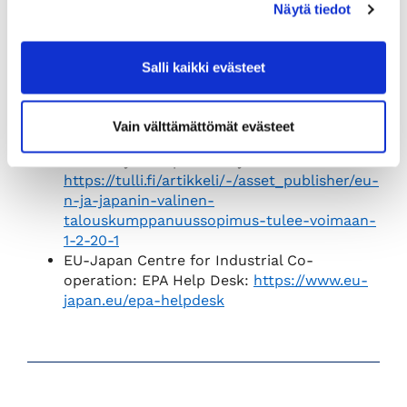
Eri tuotteiden tullikohtelut (englanniksi):
Näytä tiedot
http://madb.europa.eu/madb/datasetPrevie
wFormATpubli.htm?
datacat_id=AT&from=publi
Salli kaikki evästeet
UM:n ohjeet vapaakauppasopimusten
hyödyntämisestä:
https://um.fi/kauppasopimusten-
Vain välttämättömät evästeet
hyodyntaminen
Tullin ohjeet Japaniin viejälle:
https://tulli.fi/artikkeli/-/asset_publisher/eu-
n-ja-japanin-valinen-
talouskumppanuussopimus-tulee-voimaan-
1-2-20-1
EU-Japan Centre for Industrial Co-
operation: EPA Help Desk:
https://www.eu-
japan.eu/epa-helpdesk