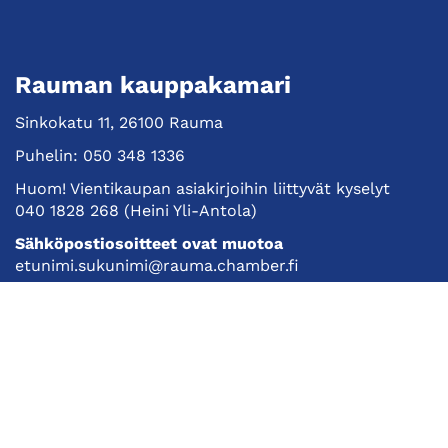
Rauman kauppakamari
Sinkokatu 11, 26100 Rauma
Puhelin:
050 348 1336
Huom! Vientikaupan asiakirjoihin liittyvät kyselyt
040 1828 268
(Heini Yli-Antola)
Sähköpostiosoitteet ovat muotoa
etunimi.sukunimi@rauma.chamber.fi
Toimiston sähköpostiosoite
kauppakamari@rauma.chamber.fi
Laajemmat yhteystiedot
Kauppakamari
Koulutukset ja tapahtumat