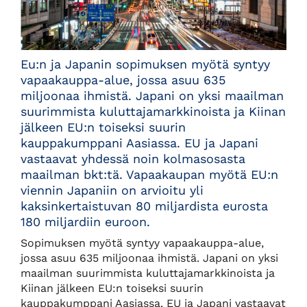
Eu:n ja Japanin sopimuksen myötä syntyy
vapaakauppa-alue, jossa asuu 635
miljoonaa ihmistä. Japani on yksi maailman
suurimmista kuluttajamarkkinoista ja Kiinan
jälkeen EU:n toiseksi suurin
kauppakumppani Aasiassa. EU ja Japani
vastaavat yhdessä noin kolmasosasta
maailman bkt:tä. Vapaakaupan myötä EU:n
viennin Japaniin on arvioitu yli
kaksinkertaistuvan 80 miljardista eurosta
180 miljardiin euroon.
Sopimuksen myötä syntyy vapaakauppa-alue,
jossa asuu 635 miljoonaa ihmistä. Japani on yksi
maailman suurimmista kuluttajamarkkinoista ja
Kiinan jälkeen EU:n toiseksi suurin
kauppakumppani Aasiassa. EU ja Japani vastaavat