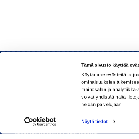
Tämä sivusto käyttää eväs
Käytämme evästeitä tarjoa
Rauman kauppakamari
ominaisuuksien tukemisee
mainosalan ja analytiikka
Sinkokatu 11, 26100 Rauma
voivat yhdistää näitä tietoja
heidän palvelujaan.
Puhelin:
050 348 1336
Huom! Vientikaupan asiakirjoihin liittyvät kyselyt
Näytä tiedot
040 1828 268
(Heini Yli-Antola)
Sähköpostiosoitteet ovat muotoa