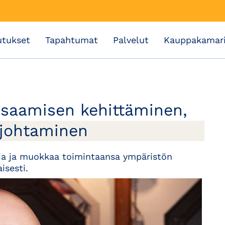
utukset
Tapahtumat
Palvelut
Kauppakamar
 osaamisen kehittäminen,
 johtaminen
sia ja muokkaa toimintaansa ympäristön
isesti.