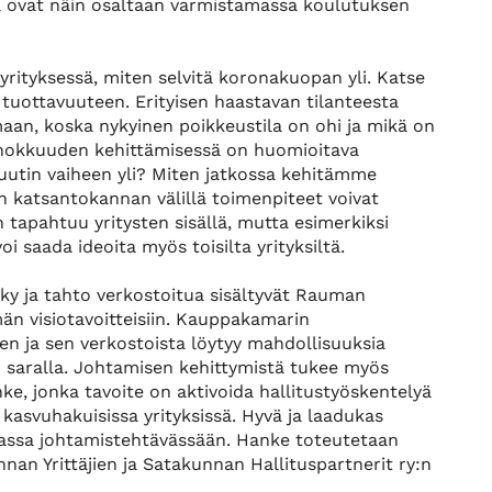
a ovat näin osaltaan varmistamassa koulutuksen
ityksessä, miten selvitä koronakuopan yli. Katse
tuottavuuteen. Erityisen haastavan tilanteesta
aan, koska nykyinen poikkeustila on ohi ja mikä on
tehokkuuden kehittämisessä on huomioitava
uutin vaiheen yli? Miten jatkossa kehitämme
 katsantokannan välillä toimenpiteet voivat
 tapahtuu yritysten sisällä, mutta esimerkiksi
 saada ideoita myös toisilta yrityksiltä.
ky ja tahto verkostoitua sisältyvät Rauman
än visiotavoitteisiin. Kauppakamarin
n ja sen verkostoista löytyy mahdollisuuksia
n saralla. Johtamisen kehittymistä tukee myös
ke, jonka tavoite on aktivoida hallitustyöskentelyä
ja kasvuhakuisissa yrityksissä. Hyvä ja laadukas
ivassa johtamistehtävässään. Hanke toteutetaan
n Yrittäjien ja Satakunnan Hallituspartnerit ry:n