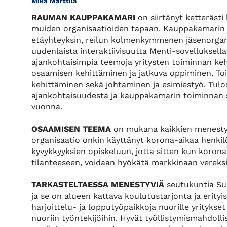
Mika Marttila
RAUMAN KAUPPAKAMARI
on siirtänyt ketteräst
muiden organisaatioiden tapaan. Kauppakamarin s
etäyhteyksin, reilun kolmenkymmenen jäsenorgan
uudenlaista interaktiivisuutta Menti-sovelluksella t
ajankohtaisimpia teemoja yritysten toiminnan keh
osaamisen kehittäminen ja jatkuva oppiminen. Toi
kehittäminen sekä johtaminen ja esimiestyö. Tulos
ajankohtaisuudesta ja kauppakamarin toiminnan s
vuonna.
OSAAMISEN TEEMA
on mukana kaikkien menestyv
organisaatio onkin käyttänyt korona-aikaa henki
kyvykkyyksien opiskeluun, jotta sitten kun korona
tilanteeseen, voidaan hyökätä markkinaan vereksi
TARKASTELTAESSA MENESTYVIÄ
seutukuntia Suo
ja se on alueen kattava koulutustarjonta ja erity
harjoittelu- ja lopputyöpaikkoja nuorille yritykset
nuoriin työntekijöihin. Hyvät työllistymismahdoll