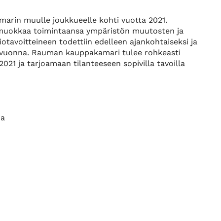
amarin muulle joukkueelle kohti vuotta 2021.
a muokkaa toimintaansa ympäristön muutosten ja
otavoitteineen todettiin edelleen ajankohtaiseksi ja
 vuonna. Rauman kauppakamari tulee rohkeasti
21 ja tarjoamaan tilanteeseen sopivilla tavoilla
ja