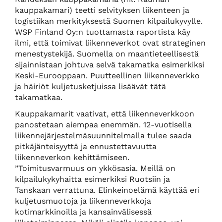
kauppakamari) teetti selvityksen liikenteen ja
logistiikan merkityksestä Suomen kilpailukyvylle.
WSP Finland Oy:n tuottamasta raportista käy
ilmi, että toimivat liikenneverkot ovat strateginen
menestystekijä. Suomella on maantieteellisestä
sijainnistaan johtuva selvä takamatka esimerkiksi
Keski-Eurooppaan. Puutteellinen liikenneverkko
ja häiriöt kuljetusketjuissa lisäävät tätä
takamatkaa.
Kauppakamarit vaativat, että liikenneverkkoon
panostetaan aiempaa enemmän. 12-vuotisella
liikennejärjestelmäsuunnitelmalla tulee saada
pitkäjänteisyyttä ja ennustettavuutta
liikenneverkon kehittämiseen.
”Toimitusvarmuus on ykkösasia. Meillä on
kilpailukykyhaitta esimerkiksi Ruotsiin ja
Tanskaan verrattuna. Elinkeinoelämä käyttää eri
kuljetusmuotoja ja liikenneverkkoja
kotimarkkinoilla ja kansainvälisessä