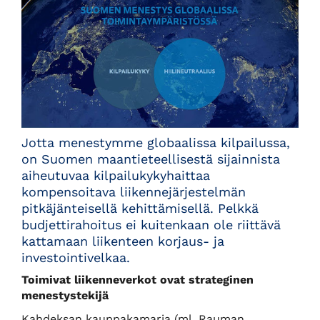
Jotta menestymme globaalissa kilpailussa,
on Suomen maantieteellisestä sijainnista
aiheutuvaa kilpailukykyhaittaa
kompensoitava liikennejärjestelmän
pitkäjänteisellä kehittämisellä. Pelkkä
budjettirahoitus ei kuitenkaan ole riittävä
kattamaan liikenteen korjaus- ja
investointivelkaa.
Toimivat liikenneverkot ovat strateginen
menestystekijä
Kahdeksan kauppakamaria (ml. Rauman