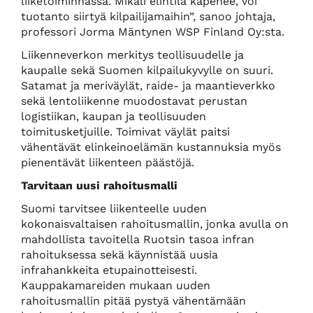
liiketoiminnassa. Mikäli elintila kapenee, voi
tuotanto siirtyä kilpailijamaihin”, sanoo johtaja,
professori Jorma Mäntynen WSP Finland Oy:sta.
Liikenneverkon merkitys teollisuudelle ja
kaupalle sekä Suomen kilpailukyvylle on suuri.
Satamat ja meriväylät, raide- ja maantieverkko
sekä lentoliikenne muodostavat perustan
logistiikan, kaupan ja teollisuuden
toimitusketjuille. Toimivat väylät paitsi
vähentävät elinkeinoelämän kustannuksia myös
pienentävät liikenteen päästöjä.
Tarvitaan uusi rahoitusmalli
Suomi tarvitsee liikenteelle uuden
kokonaisvaltaisen rahoitusmallin, jonka avulla on
mahdollista tavoitella Ruotsin tasoa infran
rahoituksessa sekä käynnistää uusia
infrahankkeita etupainotteisesti.
Kauppakamareiden mukaan uuden
rahoitusmallin pitää pystyä vähentämään