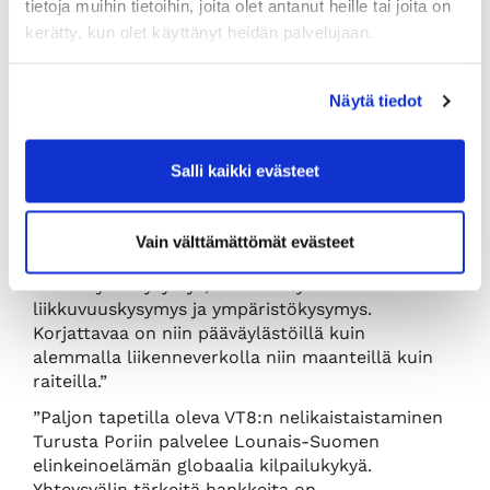
tietoja muihin tietoihin, joita olet antanut heille tai joita on
liikenteelle. EU-rahoitusmahdollisuuksien osalta
kerätty, kun olet käyttänyt heidän palvelujaan.
erityisen tärkeää on vaikuttaa liikenteen TEN-T-
ydinverkkokäytävän laajentamiseen.
Näytä tiedot
Kasitien nelikaistaistamisen
rahoitusvaihtoehdot tapetilla
Rauman kauppakamarin toimitusjohtaja Riikka
Salli kaikki evästeet
Piispa toteaa: ”Tuleva hallitus saa
liikenneinfrahankkeiden rahoituksen osalta ison
palan purtavaksi. Liikenneinfraan on pakko alkaa
Vain välttämättömät evästeet
investoida: se on teollisuuden
menestymiskysymys, osaavan työvoiman
liikkuvuuskysymys ja ympäristökysymys.
Korjattavaa on niin pääväylästöillä kuin
alemmalla liikenneverkolla niin maanteillä kuin
raiteilla.”
”Paljon tapetilla oleva VT8:n nelikaistaistaminen
Turusta Poriin palvelee Lounais-Suomen
elinkeinoelämän globaalia kilpailukykyä.
Yhteysvälin tärkeitä hankkeita on