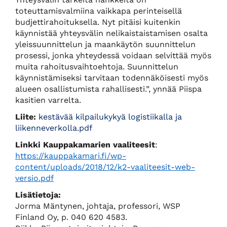
toteuttamisvalmiina vaikkapa perinteisellä
budjettirahoituksella. Nyt pitäisi kuitenkin
käynnistää yhteysvälin nelikaistaistamisen osalta
yleissuunnittelun ja maankäytön suunnittelun
prosessi, jonka yhteydessä voidaan selvittää myös
muita rahoitusvaihtoehtoja. Suunnittelun
käynnistämiseksi tarvitaan todennäköisesti myös
alueen osallistumista rahallisesti.”, ynnää Piispa
kasitien varrelta.
Liite:
kestävää kilpailukykyä logistiikalla ja
liikenneverkolla.pdf
Linkki Kauppakamarien vaaliteesit
:
https://kauppakamari.fi/wp-
content/uploads/2018/12/k2-vaaliteesit-web-
versio.pdf
Lisätietoja:
Jorma Mäntynen, johtaja, professori, WSP
Finland Oy, p. 040 620 4583.