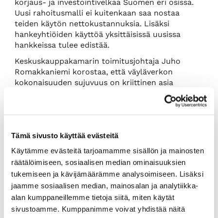
korjaus- ja investointivelkaa Suomen eri osissa.
Uusi rahoitusmalli ei kuitenkaan saa nostaa
teiden käytön nettokustannuksia. Lisäksi
hankeyhtiöiden käyttöä yksittäisissä uusissa
hankkeissa tulee edistää.
Keskuskauppakamarin toimitusjohtaja Juho
Romakkaniemi korostaa, että väyläverkon
kokonaisuuden sujuvuus on kriittinen asia
talouskasvun, yritysten toimintaedellytysten sekä
kilpailukyvyn kannalta.
“Suomi on eurooppalaisittain pullonpohja ja
saari, mikä takaa sen, että meillä on logistisesti
Tämä sivusto käyttää evästeitä
huonot lähtökohdat kilpailijamaihimme
verrattuna. Maantieteelle emme voi mitään,
Käytämme evästeitä tarjoamamme sisällön ja mainosten
mutta sitä vastoin meidän tulisi tehdä
räätälöimiseen, sosiaalisen median ominaisuuksien
kaikkemme, jotta voimme taata kilpailukykyisen
tukemiseen ja kävijämäärämme analysoimiseen. Lisäksi
asemamme”, hän sanoo.
jaamme sosiaalisen median, mainosalan ja analytiikka-
Kauppakamarit haluavat kiinnittää huomiota
alan kumppaneillemme tietoja siitä, miten käytät
myös siihen, että Suomen on myös paremmin
sivustoamme. Kumppanimme voivat yhdistää näitä
hyödynnettävä EU:n rahoitusmahdollisuudet