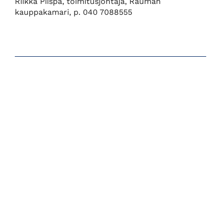
Riikka Piispa, toimitusjohtaja, Rauman
kauppakamari, p. 040 7088555