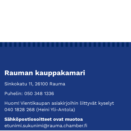
Rauman kauppakamari
Sinkokatu 11, 26100 Rauma
Puhelin:
050 348 1336
Huom! Vientikaupan asiakirjoihin liittyvät kyselyt
040 1828 268
(Heini Yli-Antola)
Sähköpostiosoitteet ovat muotoa
etunimi.sukunimi@rauma.chamber.fi