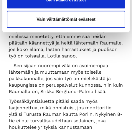
Lotila ja Berglund-Palmo kumoavat ajatuksen
siitä, ettei Raumalle saisi houkuteltua
muuttamaan laadukasta työvoimaa. Kohderyhmä
Vain välttämättömät evästeet
vain pitää miettiä uudella tavalla.
– Ajattelisin, että vanhempi ikäluokka on jo siinä
mielessä menetetty, että emme saa heidän
päätään käännettyä ja heitä lähtemään Raumalle,
jos koko elämä, lasten harrastukset ja puolison
työ on toisaalla, Lotila sanoo.
– Sen sijaan nuorempi väki on avoimempaa
lähtemään ja muuttamaan myös toiselle
paikkakunnalle, jos vain työ on mielekästä ja
kaupungissa on peruspalvelut kunnossa, niin kuin
Raumalla on, Sirkka Berglund-Palmo lisää.
Työssäkäyntialuetta pitäisi saada myös
laajennettua, mikä onnistuisi, jos moottoritie
yltäisi Turusta Rauman kautta Poriin. Nykyinen 8-
tie ei ole turvallisuudeltaan sellainen, joka
houkuttelee yrityksiä kannustamaan