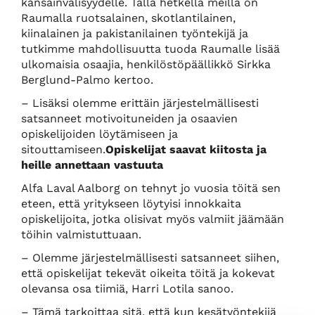
kansainvälisyydelle. Tällä hetkellä meillä on
Raumalla ruotsalainen, skotlantilainen,
kiinalainen ja pakistanilainen työntekijä ja
tutkimme mahdollisuutta tuoda Raumalle lisää
ulkomaisia osaajia, henkilöstöpäällikkö Sirkka
Berglund-Palmo kertoo.
– Lisäksi olemme erittäin järjestelmällisesti
satsanneet motivoituneiden ja osaavien
opiskelijoiden löytämiseen ja
sitouttamiseen.
Opiskelijat saavat kiitosta ja
heille annettaan vastuuta
Alfa Laval Aalborg on tehnyt jo vuosia töitä sen
eteen, että yritykseen löytyisi innokkaita
opiskelijoita, jotka olisivat myös valmiit jäämään
töihin valmistuttuaan.
– Olemme järjestelmällisesti satsanneet siihen,
että opiskelijat tekevät oikeita töitä ja kokevat
olevansa osa tiimiä, Harri Lotila sanoo.
– Tämä tarkoittaa sitä, että kun kesätyöntekijä