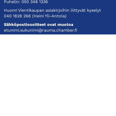
Puhelin:
050 348 1336
Huom! Vientikaupan asiakirjoihin liittyvät kyselyt
040 1828 268
(Heini Yli-Antola)
Sähköpostiosoitteet ovat muotoa
etunimi.sukunimi@rauma.chamber.fi
Toimiston sähköpostiosoite
kauppakamari@rauma.chamber.fi
Laajemmat yhteystiedot
Kauppakamari
Koulutukset ja tapahtumat
Jäsenyys
Kansainvälisyys
Muut palvelut
Ajankohtaista