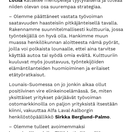
Lotila
katselee menopelejä tyytyväisenä ja toteaa
niiden olevan osa suurempaa strategiaa.
– Olemme päättäneet vastata työvoiman
saatavuuden haasteisiin pitkäjänteisellä tavalla.
Rakennamme suunnitelmallisesti kulttuuria, jossa
työntekijällä on hyvä olla. Hankimme muun
muassa henkilökunnan aloitteesta nämä pyörät,
joilla voi polkaista lounaalle, ettei aina tarvitse
käyttää autoa tai syödä omia eväitä. Kulttuuriin
kuuluvat myös joustavuus, työntekijöiden
elämäntilanteiden huomioiminen ja erilaiset
etätyöratkaisut.
Lounais-Suomessa on jo jonkin aikaa ollut
positiivinen vire elinkeinoelämässä. Se, miten
yksittäiset yritykset pärjäävät työvoiman
ostomarkkinoilla on paljon yrityksistä itsestään
kiinni, vakuuttaa Alfa Laval Aalborgin
henkilöstöpäällikkö
Sirkka Berglund-Palmo
.
– Olemme tulleet avoimemmaksi