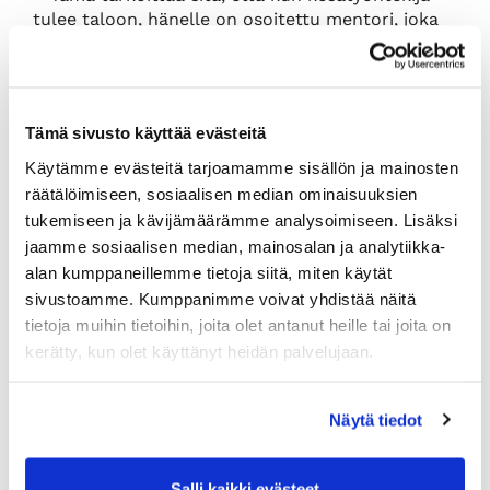
tulee taloon, hänelle on osoitettu mentori, joka
katsoo, että opiskelijalla on riittävästi oikeanlaisia
töitä. Palaute, jota opiskelijoilta olemme saaneet,
on sellaista, että meillä tehtävät ovat
mielekkäitä, vastuullisia ja riittävän vaativia.
Tämä sivusto käyttää evästeitä
Lisäksi opiskelijat ovat järjestäen olleet aivan
huippuja. Heillä on kova halu oppia, he ovat
Käytämme evästeitä tarjoamamme sisällön ja mainosten
sitoutuneita ja aivan virtuooseja
räätälöimiseen, sosiaalisen median ominaisuuksien
nykyteknologioissa.
tukemiseen ja kävijämäärämme analysoimiseen. Lisäksi
jaamme sosiaalisen median, mainosalan ja analytiikka-
– Paras merkki onnistumisesta tällä saralla on
se, että meillä on tällä hetkellä useita
alan kumppaneillemme tietoja siitä, miten käytät
työntekijöitä, jotka ovat tulleet taloon
sivustoamme. Kumppanimme voivat yhdistää näitä
kesätyöntekijöiksi ja sitä kautta jääneet. Näistä
tietoja muihin tietoihin, joita olet antanut heille tai joita on
useat ovat myös muualta kuin Raumalta ja silti
kerätty, kun olet käyttänyt heidän palvelujaan.
muuttaneet mielellään Raumalle.
Laadukas tieinfra laajentaisi
Näytä tiedot
työssäkäyntialuetta
Salli kaikki evästeet