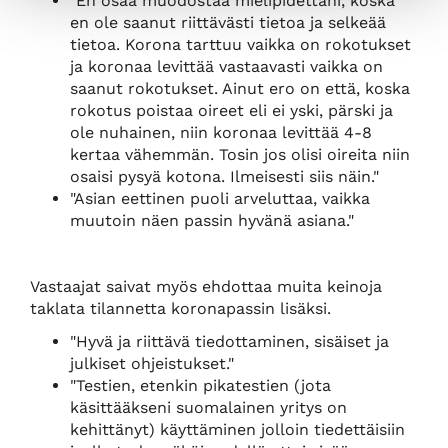
"En osaa muodostaa mielipidettäni, koska
en ole saanut riittävästi tietoa ja selkeää
tietoa. Korona tarttuu vaikka on rokotukset
ja koronaa levittää vastaavasti vaikka on
saanut rokotukset. Ainut ero on että, koska
rokotus poistaa oireet eli ei yski, pärski ja
ole nuhainen, niin koronaa levittää 4-8
kertaa vähemmän. Tosin jos olisi oireita niin
osaisi pysyä kotona. Ilmeisesti siis näin."
"Asian eettinen puoli arveluttaa, vaikka
muutoin näen passin hyvänä asiana."
Vastaajat saivat myös ehdottaa muita keinoja
taklata tilannetta koronapassin lisäksi.
"Hyvä ja riittävä tiedottaminen, sisäiset ja
julkiset ohjeistukset."
"Testien, etenkin pikatestien (jota
käsittääkseni suomalainen yritys on
kehittänyt) käyttäminen jolloin tiedettäisiin