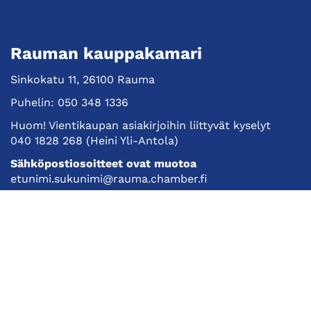
Rauman kauppakamari
Sinkokatu 11, 26100 Rauma
Puhelin:
050 348 1336
Huom! Vientikaupan asiakirjoihin liittyvät kyselyt
040 1828 268
(Heini Yli-Antola)
Sähköpostiosoitteet ovat muotoa
etunimi.sukunimi@rauma.chamber.fi
Toimiston sähköpostiosoite
kauppakamari@rauma.chamber.fi
Laajemmat yhteystiedot
Kauppakamari
Koulutukset ja tapahtumat