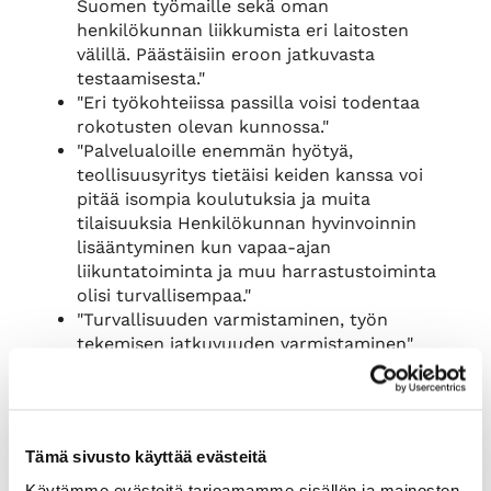
Suomen työmaille sekä oman
henkilökunnan liikkumista eri laitosten
välillä. Päästäisiin eroon jatkuvasta
testaamisesta."
"Eri työkohteiissa passilla voisi todentaa
rokotusten olevan kunnossa."
"Palvelualoille enemmän hyötyä,
teollisuusyritys tietäisi keiden kanssa voi
pitää isompia koulutuksia ja muita
tilaisuuksia Henkilökunnan hyvinvoinnin
lisääntyminen kun vapaa-ajan
liikuntatoiminta ja muu harrastustoiminta
olisi turvallisempaa."
"Turvallisuuden varmistaminen, työn
tekemisen jatkuvuuden varmistaminen"
"Sairastumisen riskin pienennyttyä mm
seuraavat asiat helpottuisivat: lähityö
konttoreissa helpottuisi -vähemmän
riskiä/pelkoja, tehdastyö helpottuisi ja riskit
Tämä sivusto käyttää evästeitä
pienenisivät tuotannon katkoksista,
kumppaneiden tapaaminen helpottuisi,
Käytämme evästeitä tarjoamamme sisällön ja mainosten