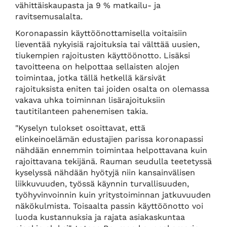
vähittäiskaupasta ja 9 % matkailu- ja
ravitsemusalalta.
Koronapassin käyttöönottamisella voitaisiin
lieventää nykyisiä rajoituksia tai välttää uusien,
tiukempien rajoitusten käyttöönotto. Lisäksi
tavoitteena on helpottaa sellaisten alojen
toimintaa, jotka tällä hetkellä kärsivät
rajoituksista eniten tai joiden osalta on olemassa
vakava uhka toiminnan lisärajoituksiin
tautitilanteen pahenemisen takia.
"Kyselyn tulokset osoittavat, että
elinkeinoelämän edustajien parissa koronapassi
nähdään ennemmin toimintaa helpottavana kuin
rajoittavana tekijänä. Rauman seudulla teetetyssä
kyselyssä nähdään hyötyjä niin kansainvälisen
liikkuvuuden, työssä käynnin turvallisuuden,
työhyvinvoinnin kuin yritystoiminnan jatkuvuuden
näkökulmista. Toisaalta passin käyttöönotto voi
luoda kustannuksia ja rajata asiakaskuntaa