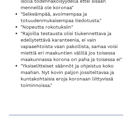
isolla todennäköisyydellä ettei sisään
menneillä ole koronaa"
"Selkeämpää, avoimempaa ja
totuudenmukaisempaa tiedotusta."
"Nopeutta rokotuksiin"
"Rajoilla testausta olisi tiukennettava ja
edellytettävä karanteenia, ei vain
vapaaehtoista vaan pakollista, samaa voisi
miettiä eri maakuntien välillä jos toisessa
maakunnassa korona on paha ja toisessa ei"
"Yksiselitteiset säännöt ja ohjeistus koko
maahan. Nyt kovin paljon jossiteltavaa ja
kuntakohtaisia eroja koronaan liittyvissä
toiminnoissa."