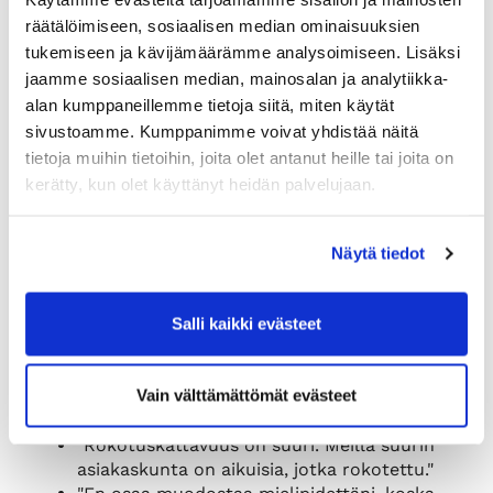
investointiprojektien toteuttaminen
räätälöimiseen, sosiaalisen median ominaisuuksien
helpottuisi."
tukemiseen ja kävijämäärämme analysoimiseen. Lisäksi
jaamme sosiaalisen median, mainosalan ja analytiikka-
alan kumppaneillemme tietoja siitä, miten käytät
Koronapassin käyttöönotto voi aiheuttaa myös
sivustoamme. Kumppanimme voivat yhdistää näitä
haittavaikutuksia tietyillä toimialoilla, etenkin
tietoja muihin tietoihin, joita olet antanut heille tai joita on
yrityksissä, joissa asiakkaan ikäprofiilin johdosta
kerätty, kun olet käyttänyt heidän palvelujaan.
rokotekattavuus ei ole vielä riittävä. Passin
käyttöönotto voi myös lisätä yritysten
kustannuksia. Tässä koottuja kommentteja
Näytä tiedot
liittyen koronapassin heikkouksiin:
"Ainakin ensialkuun se rajaisi suuren määrän
Salli kaikki evästeet
asiakkaita pois. Tilanne olisi toinen, mikäli
passia joutuisi käyttämään kaikkialla, jolloin
passi olisi suurimmalla osalla väestöstä."
Vain välttämättömät evästeet
"Koronapassin valvonta toisi yritykselle taas
lisää kuluja. Se on taas huonompi juttu."
"Rokotuskattavuus on suuri. Meillä suurin
asiakaskunta on aikuisia, jotka rokotettu."