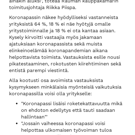
ainakin aluksi", toteaa Rauman kauppakamarin
toimitusjohtaja Riikka Piispa.
Koronapassin näkee hyödylliseksi vastanneista
yrityksistä 64 %, 18 % ei näe hyötyjä omalle
yritystoiminnalle ja 18 % ei ota kantaa asiaan.
Kysely kirvoitti vastaajia myös jakamaan
ajatuksiaan koronapassista sekä muista
elinkeinoelämää koronapandemian aikana
helpottavista toimista. Vastauksista esille nousi
pikatestaaminen, rokotusten kiirehtiminen sekä
entistä parempi viestintä.
Alla kootusti osa avoimista vastauksista
kysymykseen minkälaisia myönteisiä vaikutuksia
koronapassilla voisi olla yritykselle:
"Koronapassi lisäisi roketekattavuutta mikä
on ehdoton edellytys että tauti saadaan
hallintaan"'
"Jossain vaiheessa koronapassi voisi
helpottaa ulkomaisen työvoiman tuloa