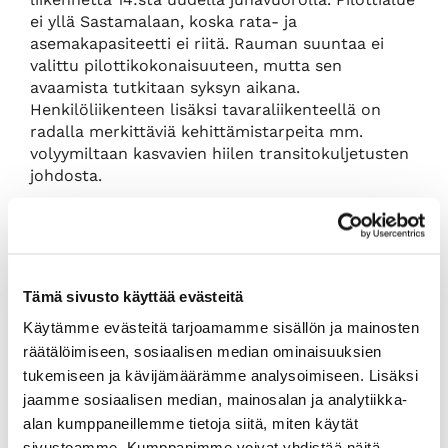
ei yllä Sastamalaan, koska rata- ja
asemakapasiteetti ei riitä. Rauman suuntaa ei
valittu pilottikokonaisuuteen, mutta sen
avaamista tutkitaan syksyn aikana.
Henkilöliikenteen lisäksi tavaraliikenteellä on
radalla merkittäviä kehittämistarpeita mm.
volyymiltaan kasvavien hiilen transitokuljetusten
johdosta.
Hiilijunista aiheutuu myös melu- ja tärinähäiriötä
radan läheisyydessä asuville. Tämän takia
Väylävirasto on perustanut erillisen työryhmän
käsittelemään asiaa. Mitattua tietoa tärinästä
Tämä sivusto käyttää evästeitä
saadaan Porin ja Harjavallan välillä suoritetuilla
testijunien koeajoilla elokuun aikana*. Radan
Käytämme evästeitä tarjoamamme sisällön ja mainosten
kunto on samalla huonontunut merkittävästi
räätälöimiseen, sosiaalisen median ominaisuuksien
Pori-Mäntyluoto -välillä. Satamayhteyksien
tukemiseen ja kävijämäärämme analysoimiseen. Lisäksi
johdosta rata on merkityksellinen muillekin
jaamme sosiaalisen median, mainosalan ja analytiikka-
logistiikkaa koskeville suunnitelmille ja
alan kumppaneillemme tietoja siitä, miten käytät
selvityksille.
sivustoamme. Kumppanimme voivat yhdistää näitä