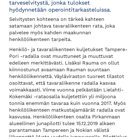
tarveselvitystä, jonka tulokset
hyödynnetään operointitarkasteluissa.
Selvitysten kohteena on tärkeä kahteen
satamaan johtava tavaraliikenteen rata, joka
palvelee myös kahden maakunnan
henkilöliikenteen tarpeita.
Henkilö- ja tavaraliikenteen kuljetukset Tampere-
Pori -radalla ovat muuttuneet ja muuttuvat
edelleen merkittävästi. Lisäksi Rauma on ollut
kiinnostunut avaamaan Rauman suuntaan
henkilöliikennettä. Väyläviraston tuoreet tilastot
osoittavat, että tavaraliikenne radalla kasvaa
voimakkaasti. Viime vuonna pelkästään Lielahti-
Kokemäki -rataosalla kuljetettiin yli miljoona
tonnia enemmän tavaraa kuin vuonna 2017. Myös
henkilöliikenteen matkustajamäärät radalla ovat
kasvussa. Henkilöliikenteen osalta Pirkanmaan
alueellinen junapilotti tulee 15.12.2019 alkaen
parantamaan Tampereen ja Nokian välistä
liikennettä 14:sta uudella junavuorolla. Pilottialue