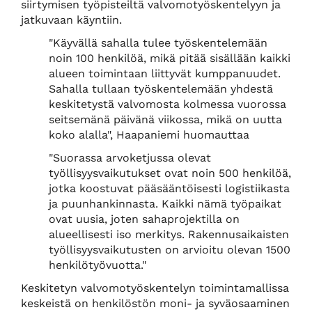
siirtymisen työpisteiltä valvomotyöskentelyyn ja
jatkuvaan käyntiin.
"Käyvällä sahalla tulee työskentelemään
noin 100 henkilöä, mikä pitää sisällään kaikki
alueen toimintaan liittyvät kumppanuudet.
Sahalla tullaan työskentelemään yhdestä
keskitetystä valvomosta kolmessa vuorossa
seitsemänä päivänä viikossa, mikä on uutta
koko alalla", Haapaniemi huomauttaa
"Suorassa arvoketjussa olevat
työllisyysvaikutukset ovat noin 500 henkilöä,
jotka koostuvat pääsääntöisesti logistiikasta
ja puunhankinnasta. Kaikki nämä työpaikat
ovat uusia, joten sahaprojektilla on
alueellisesti iso merkitys. Rakennusaikaisten
työllisyysvaikutusten on arvioitu olevan 1500
henkilötyövuotta."
Keskitetyn valvomotyöskentelyn toimintamallissa
keskeistä on henkilöstön moni- ja syväosaaminen