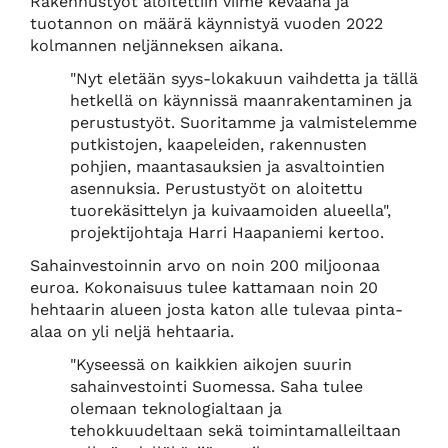
Rakennustyöt aloitettiin viime keväänä ja
tuotannon on määrä käynnistyä vuoden 2022
kolmannen neljänneksen aikana.
"Nyt eletään syys-lokakuun vaihdetta ja tällä
hetkellä on käynnissä maanrakentaminen ja
perustustyöt. Suoritamme ja valmistelemme
putkistojen, kaapeleiden, rakennusten
pohjien, maantasauksien ja asvaltointien
asennuksia. Perustustyöt on aloitettu
tuorekäsittelyn ja kuivaamoiden alueella",
projektijohtaja Harri Haapaniemi kertoo.
Sahainvestoinnin arvo on noin 200 miljoonaa
euroa. Kokonaisuus tulee kattamaan noin 20
hehtaarin alueen josta katon alle tulevaa pinta-
alaa on yli neljä hehtaaria.
"Kyseessä on kaikkien aikojen suurin
sahainvestointi Suomessa. Saha tulee
olemaan teknologialtaan ja
tehokkuudeltaan sekä toimintamalleiltaan