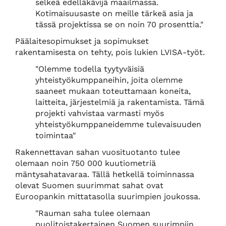
selkeä edelläkävijä maailmassa.
Kotimaisuusaste on meille tärkeä asia ja
tässä projektissa se on noin 70 prosenttia."
Päälaitesopimukset ja sopimukset
rakentamisesta on tehty, pois lukien LVISA-työt.
"Olemme todella tyytyväisiä
yhteistyökumppaneihin, joita olemme
saaneet mukaan toteuttamaan koneita,
laitteita, järjestelmiä ja rakentamista. Tämä
projekti vahvistaa varmasti myös
yhteistyökumppaneidemme tulevaisuuden
toimintaa"
Rakennettavan sahan vuosituotanto tulee
olemaan noin 750 000 kuutiometriä
mäntysahatavaraa. Tällä hetkellä toiminnassa
olevat Suomen suurimmat sahat ovat
Euroopankin mittatasolla suurimpien joukossa.
"Rauman saha tulee olemaan
puolitoistakertainen Suomen suurimpiin