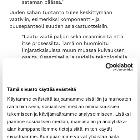
sataman päässä."
Uuden sahan tuotanto tulee keskittymään
vaativiin, esimerkiksi komponentti- ja
puusepänteollisuuden asiakastuotteisiin.
"Laatu vaatii paljon sekä osaamiselta että
itse prosessilta. Tämä on huomioitu
linjaratkaisuissa muun muassa kuivauksen
osalta. Osaamisella ja uudella teknologialla
pystymme tarjoamaan asiakkaillemme
korkealaatuisia tuotteita."
Rauma on logistiselta sijainniltaan erinomainen,
sillä tuotteiden toimittaminen asiakkaille käy
Tämä sivusto käyttää evästeitä
helposti olemassa olevan Rauman sataman
Käytämme evästeitä tarjoamamme sisällön ja mainosten
kautta.
räätälöimiseen, sosiaalisen median ominaisuuksien
"Yksi tärkeä kilpailuetumme on se, että saha
tukemiseen ja kävijämäärämme analysoimiseen. Lisäksi
on iso, se varmistaa kustannustehokkuuden.
jaamme sosiaalisen median, mainosalan ja analytiikka-
Sen myötä kykenemme tarjoamaan isoja
alan kumppaneillemme tietoja siitä, miten käytät
määriä sahatavaraa yhdellä kertaa."
sivustoamme. Kumppanimme voivat yhdistää näitä