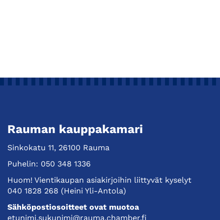
Rauman kauppakamari
Sinkokatu 11, 26100 Rauma
Puhelin:
050 348 1336
Huom! Vientikaupan asiakirjoihin liittyvät kyselyt
040 1828 268
(Heini Yli-Antola)
Sähköpostiosoitteet ovat muotoa
etunimi.sukunimi@rauma.chamber.fi