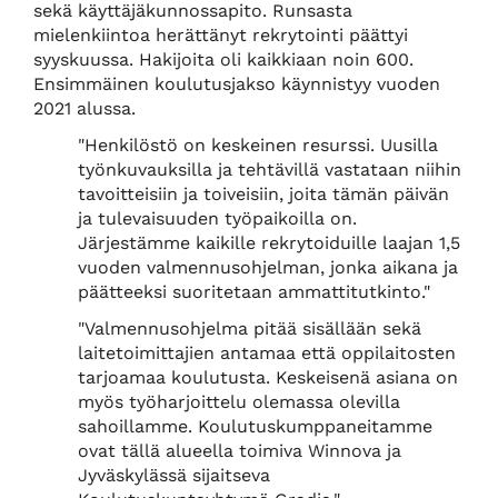
sekä käyttäjäkunnossapito. Runsasta
mielenkiintoa herättänyt rekrytointi päättyi
syyskuussa. Hakijoita oli kaikkiaan noin 600.
Ensimmäinen koulutusjakso käynnistyy vuoden
2021 alussa.
"Henkilöstö on keskeinen resurssi. Uusilla
työnkuvauksilla ja tehtävillä vastataan niihin
tavoitteisiin ja toiveisiin, joita tämän päivän
ja tulevaisuuden työpaikoilla on.
Järjestämme kaikille rekrytoiduille laajan 1,5
vuoden valmennusohjelman, jonka aikana ja
päätteeksi suoritetaan ammattitutkinto."
"Valmennusohjelma pitää sisällään sekä
laitetoimittajien antamaa että oppilaitosten
tarjoamaa koulutusta. Keskeisenä asiana on
myös työharjoittelu olemassa olevilla
sahoillamme. Koulutuskumppaneitamme
ovat tällä alueella toimiva Winnova ja
Jyväskylässä sijaitseva