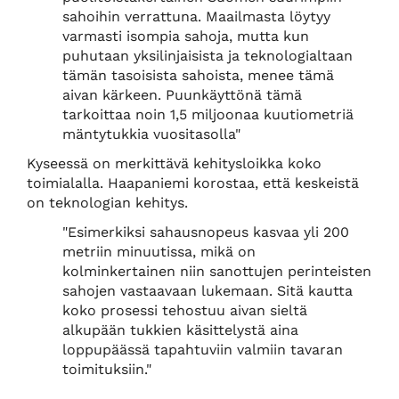
sahoihin verrattuna. Maailmasta löytyy
varmasti isompia sahoja, mutta kun
puhutaan yksilinjaisista ja teknologialtaan
tämän tasoisista sahoista, menee tämä
aivan kärkeen. Puunkäyttönä tämä
tarkoittaa noin 1,5 miljoonaa kuutiometriä
mäntytukkia vuositasolla"
Kyseessä on merkittävä kehitysloikka koko
toimialalla. Haapaniemi korostaa, että keskeistä
on teknologian kehitys.
"Esimerkiksi sahausnopeus kasvaa yli 200
metriin minuutissa, mikä on
kolminkertainen niin sanottujen perinteisten
sahojen vastaavaan lukemaan. Sitä kautta
koko prosessi tehostuu aivan sieltä
alkupään tukkien käsittelystä aina
loppupäässä tapahtuviin valmiin tavaran
toimituksiin."