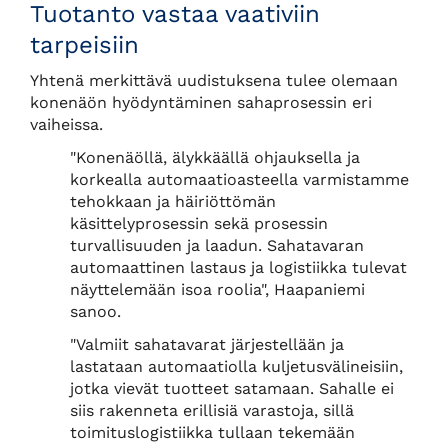
Tuotanto vastaa vaativiin
tarpeisiin
Yhtenä merkittävä uudistuksena tulee olemaan
konenäön hyödyntäminen sahaprosessin eri
vaiheissa.
"Konenäöllä, älykkäällä ohjauksella ja
korkealla automaatioasteella varmistamme
tehokkaan ja häiriöttömän
käsittelyprosessin sekä prosessin
turvallisuuden ja laadun. Sahatavaran
automaattinen lastaus ja logistiikka tulevat
näyttelemään isoa roolia", Haapaniemi
sanoo.
"Valmiit sahatavarat järjestellään ja
lastataan automaatiolla kuljetusvälineisiin,
jotka vievät tuotteet satamaan. Sahalle ei
siis rakenneta erillisiä varastoja, sillä
toimituslogistiikka tullaan tekemään