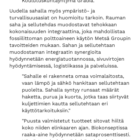
Koulutuskuntayhtymä Gradia."
Uudella sahalla myös ympäristö- ja
turvallisuusasiat on huomioitu tarkoin. Rauman
saha ja sellutehdas muodostavat tehokkaan
kokonaisuuden integraattina, joka mahdollistaa
fossiilittoman polttoaineen käytön Metsä Groupin
tavoitteiden mukaan. Sahan ja sellutehtaan
muodostaman integraatin synergioita
hyödynnetään energiatuotannossa, sivuvirtojen
hyödyntämisessä, logistiikassa ja palveluissa.
"Sahalle ei rakenneta omaa voimalaitosta,
vaan lämpö ja sähkö hankitaan sellutehtaan
puolelta. Sahalla syntyy runsaat määrät
haketta, purua ja kuorta, jotka taas siirtyvät
kuljettimien kautta sellutehtaan eri
käyttötarkoituksiin."
"Puusta valmistetut tuotteet sitovat hiiltä
koko niiden elinkaaren ajan. Biokonseptissa
raaka-aine hyödynnetään sataprosenttisesti.