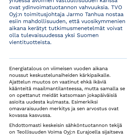
yhdessä avoimen vastuullisuuden kanssa
ovat ydinvoimatuotannon vahvuuksia. TVO
Oyj:n toimitusjohtaja Jarmo Tanhua nostaa
esiin mahdollisuuden, että vuosikymmenien
aikana kerätyt tutkimusmenetelmät voivat
olla tulevaisuudessa yksi Suomen
vientituotteista.
Energiatalous on viimeisen vuoden aikana
noussut keskustelunaiheiden kärkipaikalle.
Ajattelun muutos on vaatinut ehkä ikäviä
käänteitä maailmantilanteessa, mutta samalla se
on opettanut meidät katsomaan jokapäiväisiä
asioita uudesta kulmasta. Esimerkiksi
omavaraisuuden merkitys ja sen arvostus ovat
kovassa kasvussa.
Ehdottomasti keskeisin sähköntuotannon tekijä
on Teollisuuden Voima Oyj:n Eurajoella sijaitseva