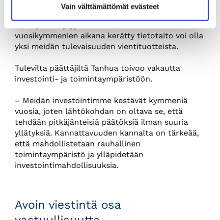
sillä tietotaito, tutkimusmenetelmät ja
Vain välttämättömät evästeet
kehitystyön tavat on toistettavissa muuallakin.
Louhijoita löytyy kaikkialta, mutta
vuosikymmenien aikana kerätty tietotaito voi olla
yksi meidän tulevaisuuden vientituotteista.
Tulevilta päättäjiltä Tanhua toivoo vakautta
investointi- ja toimintaympäristöön.
– Meidän investointimme kestävät kymmeniä
vuosia, joten lähtökohdan on oltava se, että
tehdään pitkäjänteisiä päätöksiä ilman suuria
yllätyksiä. Kannattavuuden kannalta on tärkeää,
että mahdollistetaan rauhallinen
toimintaympäristö ja ylläpidetään
investointimahdollisuuksia.
Avoin viestintä osa
vastuullisuutta