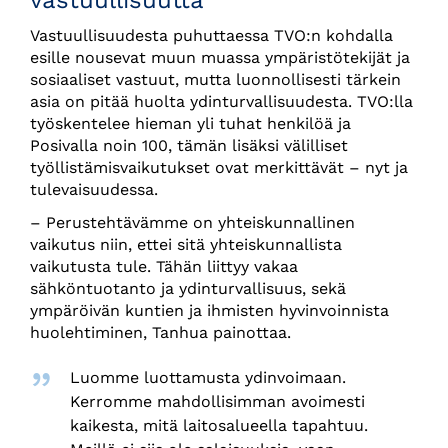
Vastuullisuudesta puhuttaessa TVO:n kohdalla
esille nousevat muun muassa ympäristötekijät ja
sosiaaliset vastuut, mutta luonnollisesti tärkein
asia on pitää huolta ydinturvallisuudesta. TVO:lla
työskentelee hieman yli tuhat henkilöä ja
Posivalla noin 100, tämän lisäksi välilliset
työllistämisvaikutukset ovat merkittävät – nyt ja
tulevaisuudessa.
– Perustehtävämme on yhteiskunnallinen
vaikutus niin, ettei sitä yhteiskunnallista
vaikutusta tule. Tähän liittyy vakaa
sähköntuotanto ja ydinturvallisuus, sekä
ympäröivän kuntien ja ihmisten hyvinvoinnista
huolehtiminen, Tanhua painottaa.​​​​​​​
Luomme luottamusta ydinvoimaan.
Kerromme mahdollisimman avoimesti
kaikesta, mitä laitosalueella tapahtuu.