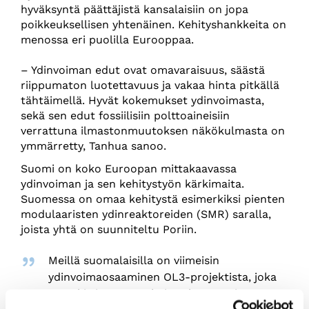
hyväksyntä päättäjistä kansalaisiin on jopa
poikkeuksellisen yhtenäinen. Kehityshankkeita on
menossa eri puolilla Eurooppaa.
– Ydinvoiman edut ovat omavaraisuus, säästä
riippumaton luotettavuus ja vakaa hinta pitkällä
tähtäimellä. Hyvät kokemukset ydinvoimasta,
sekä sen edut fossiilisiin polttoaineisiin
verrattuna ilmastonmuutoksen näkökulmasta on
ymmärretty, Tanhua sanoo.
Suomi on koko Euroopan mittakaavassa
ydinvoiman ja sen kehitystyön kärkimaita.
Suomessa on omaa kehitystä esimerkiksi pienten
modulaaristen ydinreaktoreiden (SMR) saralla,
joista yhtä on suunniteltu Poriin.
Meillä suomalaisilla on viimeisin
ydinvoimaosaaminen OL3-projektista, joka
on toki vienyt ennakoitua kauemmin, mutta