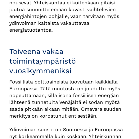
nousevat. Yhteiskuntaa ei kuitenkaan pitäisi
joutua suunnittelemaan kovasti vaihtelevien
energiahintojen pohjalle, vaan tarvitaan myös
ydinvoiman kaltaista vakauttavaa
energiatuotantoa.
Toiveena vakaa
toimintaympäristö
vuosikymmeniksi
Fossiilista polttoaineista luovutaan kaikkialla
Euroopassa. Tätä muutosta on jouduttu myös
nopeuttamaan, sillä isona fossiilisen energian
lähteenä tunnetulta Venäjältä ei sodan myötä
saada pitkään aikaan mitään. Omavaraisuuden
merkitys on korostunut entisestään.
Ydinvoiman suosio on Suomessa ja Euroopassa
nyt korkeammalla kuin koskaan. Yhteiskunnan