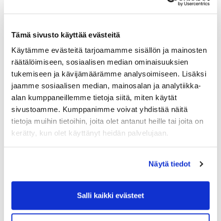
samalla meille on kertynyt runsaasti
osaamista. Tämä osaaminen ei ole kertynyt
ainoastaan TVO:lle, vaan myös suomalaiseen
Tämä sivusto käyttää evästeitä
tutkimustoimintaan kuten VTT:lle, LUT-
yliopistolle ja Säteilyturvakeskukselle.
Käytämme evästeitä tarjoamamme sisällön ja mainosten
Yhteistyötä tehdään myös kansainvälisesti
räätälöimiseen, sosiaalisen median ominaisuuksien
esimerkiksi turvallisuuskäytäntöjen osalta.
tukemiseen ja kävijämäärämme analysoimiseen. Lisäksi
jaamme sosiaalisen median, mainosalan ja analytiikka-
Ehdoton uraauurtava suomalainen kehitystyö on
alan kumppaneillemme tietoja siitä, miten käytät
ollut Posiva Oy:n Onkalon käytetyn
sivustoamme. Kumppanimme voivat yhdistää näitä
ydinpolttoaineen loppusijoitusratkaisun
tietoja muihin tietoihin, joita olet antanut heille tai joita on
realisoituminen. Rakennustyöt ovat nyt valmiit ja
kerätty, kun olet käyttänyt heidän palvelujaan.
parhaillaan tehdään asennustöitä, joita seuraa
yhteistoimintakokeet. Loppusijoitukset aloitetaan
kuluvan vuosikymmenen puolivälissä.
Näytä tiedot
– Vastuulliset ydinpolttoaineen
loppusijoitusratkaisut on ehdoton edellytys
Salli kaikki evästeet
ydinvoiman käytölle. Meillä on siihen olemassa
oleva ratkaisu. Onkalo kiinnostaa kansainvälisesti,