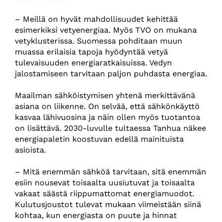
– Meillä on hyvät mahdollisuudet kehittää
esimerkiksi vetyenergiaa. Myös TVO on mukana
vetyklusterissa. Suomessa pohditaan muun
muassa erilaisia tapoja hyödyntää vetyä
tulevaisuuden energiaratkaisuissa. Vedyn
jalostamiseen tarvitaan paljon puhdasta energiaa.
Maailman sähköistymisen yhtenä merkittävänä
asiana on liikenne. On selvää, että sähkönkäyttö
kasvaa lähivuosina ja näin ollen myös tuotantoa
on lisättävä. 2030-luvulle tultaessa Tanhua näkee
energiapaletin koostuvan edellä mainituista
asioista.
– Mitä enemmän sähköä tarvitaan, sitä enemmän
esiin nousevat toisaalta uusiutuvat ja toisaalta
vakaat säästä riippumattomat energiamuodot.
Kulutusjoustot tulevat mukaan viimeistään siinä
kohtaa, kun energiasta on puute ja hinnat