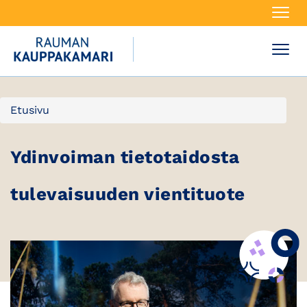
Navi
Navi
Etusivu
Ydinvoiman tietotaidosta
tulevaisuuden vientituote