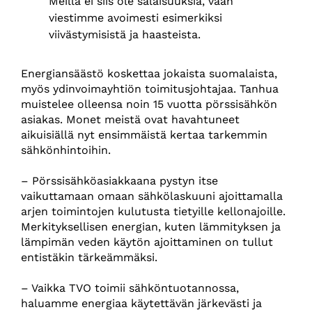
Meillä ei siis ole salaisuuksia, vaan
viestimme avoimesti esimerkiksi
viivästymisistä ja haasteista.
Energiansäästö koskettaa jokaista suomalaista,
myös ydinvoimayhtiön toimitusjohtajaa. Tanhua
muistelee olleensa noin 15 vuotta pörssisähkön
asiakas. Monet meistä ovat havahtuneet
aikuisiällä nyt ensimmäistä kertaa tarkemmin
sähkönhintoihin.
– Pörssisähköasiakkaana pystyn itse
vaikuttamaan omaan sähkölaskuuni ajoittamalla
arjen toimintojen kulutusta tietyille kellonajoille.
Merkityksellisen energian, kuten lämmityksen ja
lämpimän veden käytön ajoittaminen on tullut
entistäkin tärkeämmäksi.
– Vaikka TVO toimii sähköntuotannossa,
haluamme energiaa käytettävän järkevästi ja