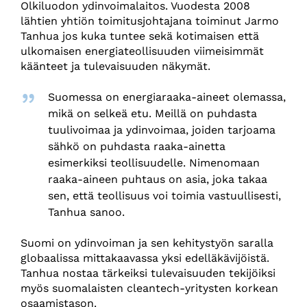
Olkiluodon ydinvoimalaitos. Vuodesta 2008
lähtien yhtiön toimitusjohtajana toiminut Jarmo
Tanhua jos kuka tuntee sekä kotimaisen että
ulkomaisen energiateollisuuden viimeisimmät
käänteet ja tulevaisuuden näkymät.
Suomessa on energiaraaka-aineet olemassa,
mikä on selkeä etu. Meillä on puhdasta
tuulivoimaa ja ydinvoimaa, joiden tarjoama
sähkö on puhdasta raaka-ainetta
esimerkiksi teollisuudelle. Nimenomaan
raaka-aineen puhtaus on asia, joka takaa
sen, että teollisuus voi toimia vastuullisesti,
Tanhua sanoo.
Suomi on ydinvoiman ja sen kehitystyön saralla
globaalissa mittakaavassa yksi edelläkävijöistä.
Tanhua nostaa tärkeiksi tulevaisuuden tekijöiksi
myös suomalaisten cleantech-yritysten korkean
osaamistason.