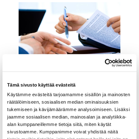
Suomalaisilla yrityksillä
on usein
Tämä sivusto käyttää evästeitä
puutteita sopimuskäytännöissä ja
merkittäviä toimituksia, hankintoja ja
Käytämme evästeitä tarjoamamme sisällön ja mainosten
yhteistyösuhteita hoidetaan suullisilla
räätälöimiseen, sosiaalisen median ominaisuuksien
sopimuksilla tai puutteellisilla
tukemiseen ja kävijämäärämme analysoimiseen. Lisäksi
kirjallisilla sopimuksilla. Yrityksillä on
jaamme sosiaalisen median, mainosalan ja analytiikka-
yleensä tarvetta kehittää
alan kumppaneillemme tietoja siitä, miten käytät
sopimuskäytäntöjä ja näin välttää
sivustoamme. Kumppanimme voivat yhdistää näitä
kansainväliseen kauppaan liittyviä