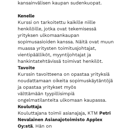
kansainvälisen kaupan sudenkuopat.
Kenelle
Kurssi on tarkoitettu kaikille niille
henkilöille, jotka ovat tekemisessä
yrityksen ulkomaankaupan
sopimusasioiden kanssa. Näitä ovat muun
muassa yritysten toimitusjohtajat,
vientipäälliköt, myyntijohtajat ja
hankintatehtävissä toimivat henkilöt.
Tavoite
Kurssin tavoitteena on opastaa yrityksiä
noudattamaan oikeita sopimuskäytäntöjä
ja opastaa yritykset myös
välttämään tyypillisimpiä
ongelmatilanteita ulkomaan kaupassa.
Kouluttaja
Kouluttajana toimii asianajaja, KTM
Petri
Nevalainen Asianajotoimisto Applex
Oy:stä
. Hän on