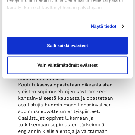
tietoja muihin tietoihin, joita olet antanut heille tai joita on
riskejä.
kerätty, kun olet käyttänyt heidän palvelujaan.
Koulutuksessa opitaan
olennaisimmat
asiat kansainvälisen kaupan sopimuksista.
Käydään läpi kansainvälisen kaupan
Näytä tiedot
tärkeimmät sopimukset, kuten
jälleenmyynti- ja agenttisopimukset,
lisenssisopimukset, hankintasopimukset
Salli kaikki evästeet
ja yhteistyösopimukset. Päivän aikana
käydään läpi tyypillisimmät
ongelmatilanteet, joita yritys voi välttää
Vain välttämättömät evästeet
käyttämällä oikeanlaisia sopimuksia
ulkomaan kaupassa.
Koulutuksessa opastetaan oikeanlaisten
yleisten sopimusehtojen käyttämiseen
kansainvälisessä kaupassa ja opastetaan
osallistujia huomioimaan kansainvälisen
sopimusneuvottelun erityispiirteet.
Osallistujat oppivat lukemaan ja
tulkitsemaan sopimusten tärkeimpiä
englannin kielisiä ehtoja ja välttämään