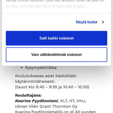
tietoja muihin tietoihin, joita olet antanut heille tai joita on
luvulla. Kirjanpitäjästä tulee
kerätty, kun olet käyttänyt heidän palvelujaan.
taloushallinnon ammattilainen.
Controllerin analyysit liikkeenjohdon
käyttöön
Näytä tiedot
Käsitellään P analysing menetelmää
ja sen tuomia mahdollisuuksia
Sisäinen ja ulkoinen laskenta
Salli kaikki evästeet
Controllerin apuna talouspäälliköt ja
kirjanpitäjät
Controller hallitsee työyhteisön
Vain välttämättömät evästeet
prosessit
Lyhyt ajankohtaiskatsaus
Kysymysklinikka
Koulutuksessa asiat käsitellään
käytännönläheisesti.
(tauot klo 9:45 - 9:55 ja 10:40 - 10:50)
Kouluttajana:
Kaarina Pyydönniemi
, KLT, HT, HHJ,
Idman Vilén Grant Thornton Oy
Kaarina Pyydönniemellä on yli 40 vuoden