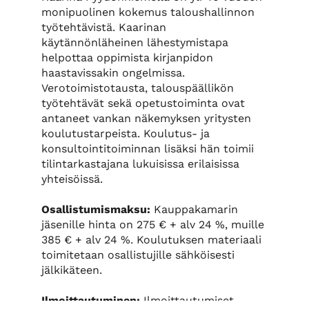
monipuolinen kokemus taloushallinnon
työtehtävistä. Kaarinan
käytännönläheinen lähestymistapa
helpottaa oppimista kirjanpidon
haastavissakin ongelmissa.
Verotoimistotausta, talouspäällikön
työtehtävät sekä opetustoiminta ovat
antaneet vankan näkemyksen yritysten
koulutustarpeista. Koulutus- ja
konsultointitoiminnan lisäksi hän toimii
tilintarkastajana lukuisissa erilaisissa
yhteisöissä.
Osallistumismaksu:
Kauppakamarin
jäsenille hinta on 275 € + alv 24 %, muille
385 € + alv 24 %. Koulutuksen materiaali
toimitetaan osallistujille sähköisesti
jälkikäteen.
Ilmoittautuminen:
Ilmoittautumiset