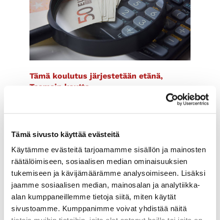
Tämä koulutus järjestetään etänä,
Teamsin kautta
Kirjanpitäjän työ muuttuu 2020-luvulla.
Kirjanpitäjästä tulee taloushallinnon
ammattilainen, jonka on ymmärrettävä
Tämä sivusto käyttää evästeitä
kokonaisvaltaisesti taloushallinnon
prosesseja. Tämä koulutus on
Käytämme evästeitä tarjoamamme sisällön ja mainosten
controllereille, taloushallinnon
räätälöimiseen, sosiaalisen median ominaisuuksien
ammattilaisille.
tukemiseen ja kävijämäärämme analysoimiseen. Lisäksi
jaamme sosiaalisen median, mainosalan ja analytiikka-
Koulutuksen ohjelma:
alan kumppaneillemme tietoja siitä, miten käytät
sivustoamme. Kumppanimme voivat yhdistää näitä
Kirjanpitäjän työ muuttuu 2020