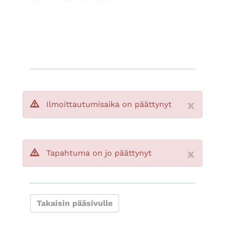
x
Ilmoittautumisaika on päättynyt
x
Tapahtuma on jo päättynyt
Takaisin pääsivulle