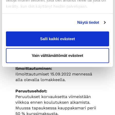
tietoja muihin tietoihin, joita olet antanut heille tai joita on
(mm. johtaminen, työyhteisö,
kerätty, kun olet käyttänyt heidän palvelujaan.
hallintotapa, vastuullisuus)
maineriskien ennakointi ja
ennaltaehkäiseminen
Näytä tiedot
kriisiviestinnän toimenpiteet ja
mediayhteistyö
Salli kaikki evästeet
Osallistumismaksu:
Kauppakamarin jäsenille hinta on 275 € +
alv 24 %, muille 385 € + alv 24 %. Hinta
Vain välttämättömät evästeet
sisältää koulutuksen sekä kahvitarjoilun.
Ilmoittautuminen:
Ilmoittautumiset 15.09.2022 mennessä
alla olevalla lomakkeella.
Peruutusehdot:
Peruutukset korvauksetta viimeistään
viikkoa ennen koulutuksen alkamista.
Muussa tapauksessa kauppakamari perii
50 % kurssimaksusta.