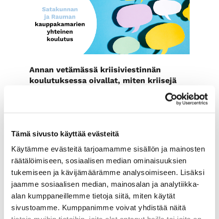
Annan vetämässä kriisiviestinnän
koulutuksessa oivallat, miten kriisejä
voi välttää ja ennakoida – ja miten niistä
voi selviytyä. Innostava iltapäivä avaa
silmiä myös nykyjulkisuuden ja oman,
henkilökohtaisen viestinnän
Tämä sivusto käyttää evästeitä
analysointiin
.
Käytämme evästeitä tarjoamamme sisällön ja mainosten
Koulutuksen teemat:
räätälöimiseen, sosiaalisen median ominaisuuksien
julkisuuden ja maineen ilmiöt
tukemiseen ja kävijämäärämme analysoimiseen. Lisäksi
luottamusta rakentavan johtamisen
jaamme sosiaalisen median, mainosalan ja analytiikka-
ja viestinnän keinot
alan kumppaneillemme tietoja siitä, miten käytät
oman organisaation toiminnan
sivustoamme. Kumppanimme voivat yhdistää näitä
analysointi maineen ulottuvuuksilla