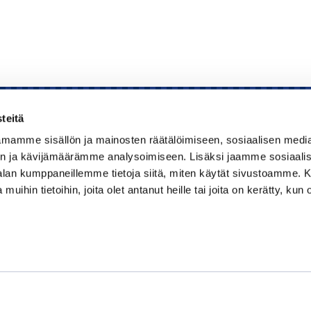
teitä
mamme sisällön ja mainosten räätälöimiseen, sosiaalisen medi
Kauppakamari
n ja kävijämäärämme analysoimiseen. Lisäksi jaamme sosiaali
-alan kumppaneillemme tietoja siitä, miten käytät sivustoamme
Koulutukset ja tapahtumat
 muihin tietoihin, joita olet antanut heille tai joita on kerätty, kun 
Jäsenyys
Kansainvälisyys
Muut palvelut
Ajankohtaista