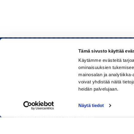
Tämä sivusto käyttää eväs
Käytämme evästeitä tarjoa
Rauman kauppakamari
ominaisuuksien tukemisee
mainosalan ja analytiikka
Sinkokatu 11, 26100 Rauma
voivat yhdistää näitä tietoja
heidän palvelujaan.
Puhelin:
050 348 1336
Huom! Vientikaupan asiakirjoihin liittyvät kyselyt
Näytä tiedot
040 1828 268
(Heini Yli-Antola)
Sähköpostiosoitteet ovat muotoa
etunimi.sukunimi@rauma.chamber.fi
Toimiston sähköpostiosoite