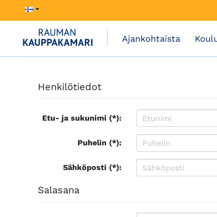
Ajankohtaista
Koul
Henkilötiedot
Etu- ja sukunimi (*):
Puhelin (*):
Sähköposti (*):
Salasana