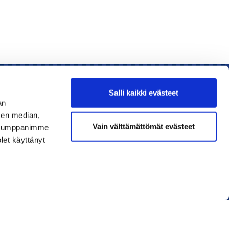
Salli kaikki evästeet
an
sen median,
Liity jäseneksi
Vain välttämättömät evästeet
. Kumppanimme
olet käyttänyt
Lue uusin lehti
Tilaa uutiskirjeitä