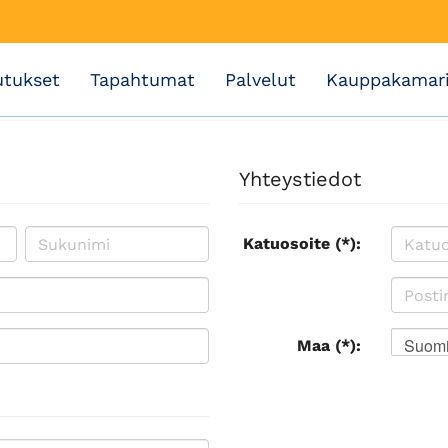
utukset
Tapahtumat
Palvelut
Kauppakamar
Yhteystiedot
Katuosoite (*):
Suom
Maa (*):