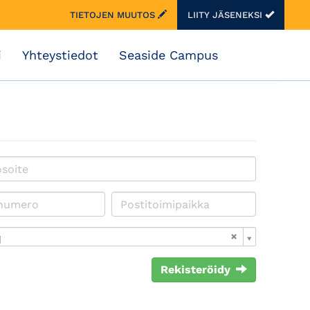
TIETOJEN MUUTOS
LIITY JÄSENEKSI
i
Yhteystiedot
Seaside Campus
i
Rekisteröidy