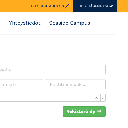
TIETOJEN MUUTOS
LIITY JÄSENEKSI
i
Yhteystiedot
Seaside Campus
i
Rekisteröidy