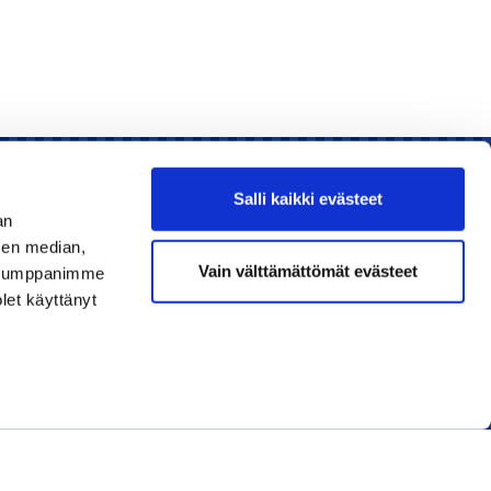
Salli kaikki evästeet
an
sen median,
Liity jäseneksi
Vain välttämättömät evästeet
. Kumppanimme
olet käyttänyt
Lue uusin lehti
Tilaa uutiskirjeitä