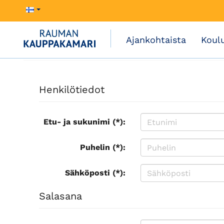
Ajankohtaista
Koul
Henkilötiedot
Etu- ja sukunimi (*):
Puhelin (*):
Sähköposti (*):
Salasana