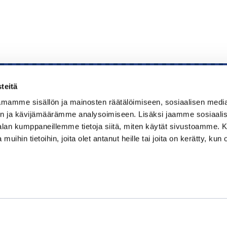
teitä
mamme sisällön ja mainosten räätälöimiseen, sosiaalisen medi
Kauppakamari
n ja kävijämäärämme analysoimiseen. Lisäksi jaamme sosiaali
-alan kumppaneillemme tietoja siitä, miten käytät sivustoamme
Koulutukset ja tapahtumat
 muihin tietoihin, joita olet antanut heille tai joita on kerätty, kun 
Jäsenyys
Kansainvälisyys
Muut palvelut
Ajankohtaista