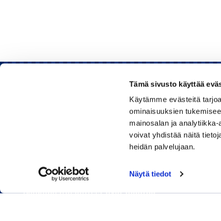
Tämä sivusto käyttää eväs
Käytämme evästeitä tarjoa
Rauman kauppakamari
ominaisuuksien tukemisee
mainosalan ja analytiikka
Sinkokatu 11, 26100 Rauma
voivat yhdistää näitä tietoja
heidän palvelujaan.
Puhelin:
050 348 1336
Huom! Vientikaupan asiakirjoihin liittyvät kyselyt
Näytä tiedot
040 1828 268
(Heini Yli-Antola)
Sähköpostiosoitteet ovat muotoa
etunimi.sukunimi@rauma.chamber.fi
Toimiston sähköpostiosoite