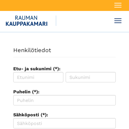
Navi
Navi
Henkilötiedot
Etu- ja sukunimi (*):
Puhelin (*):
Sähköposti (*):