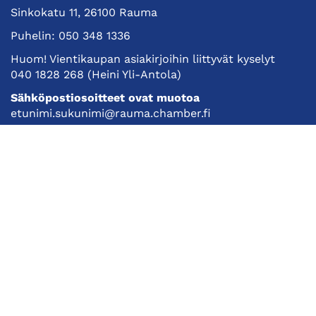
Sinkokatu 11, 26100 Rauma
Puhelin:
050 348 1336
Huom! Vientikaupan asiakirjoihin liittyvät kyselyt
040 1828 268
(Heini Yli-Antola)
Sähköpostiosoitteet ovat muotoa
etunimi.sukunimi@rauma.chamber.fi
Toimiston sähköpostiosoite
kauppakamari@rauma.chamber.fi
Laajemmat yhteystiedot
Kauppakamari
Koulutukset ja tapahtumat
Jäsenyys
Kansainvälisyys
Muut palvelut