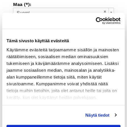
Maa (*):
Suomi
Rekisteröidy
Haluan tilata Rauman kauppakamari
Tämä sivusto käyttää evästeitä
uutiskirjeen
Olen lukenut
tietosuojaselosteen
ja
Käytämme evästeitä tarjoamamme sisällön ja mainosten
hyväksyn henkilötietojeni käsittelyn (*)
räätälöimiseen, sosiaalisen median ominaisuuksien
tukemiseen ja kävijämäärämme analysoimiseen. Lisäksi
(*) Tieto on pakollinen
jaamme sosiaalisen median, mainosalan ja analytiikka-
alan kumppaneillemme tietoja siitä, miten käytät
sivustoamme. Kumppanimme voivat yhdistää näitä
tietoja muihin tietoihin, joita olet antanut heille tai joita on
kerätty, kun olet käyttänyt heidän palvelujaan.
Näytä tiedot