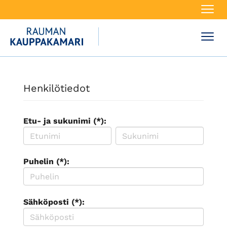
Navi
Navi
Henkilötiedot
Etu- ja sukunimi (*):
Puhelin (*):
Sähköposti (*):