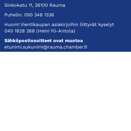
Sinkokatu 11, 26100 Rauma
Puhelin:
050 348 1336
Huom! Vientikaupan asiakirjoihin liittyvät kyselyt
040 1828 268
(Heini Yli-Antola)
Sähköpostiosoitteet ovat muotoa
etunimi.sukunimi@rauma.chamber.fi
Toimiston sähköpostiosoite
kauppakamari@rauma.chamber.fi
Laajemmat yhteystiedot
Kauppakamari
Koulutukset ja tapahtumat
Jäsenyys
Kansainvälisyys
Muut palvelut