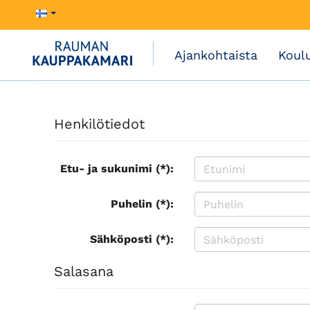
Ajankohtaista
Koul
Henkilötiedot
Etu- ja sukunimi (*):
Puhelin (*):
Sähköposti (*):
Salasana