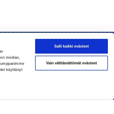
Salli kaikki evästeet
an
sen median,
Liity jäseneksi
Vain välttämättömät evästeet
. Kumppanimme
olet käyttänyt
Lue uusin lehti
Tilaa uutiskirjeitä