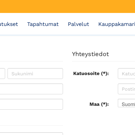
utukset
Tapahtumat
Palvelut
Kauppakamar
Yhteystiedot
Katuosoite (*):
Suom
Maa (*):