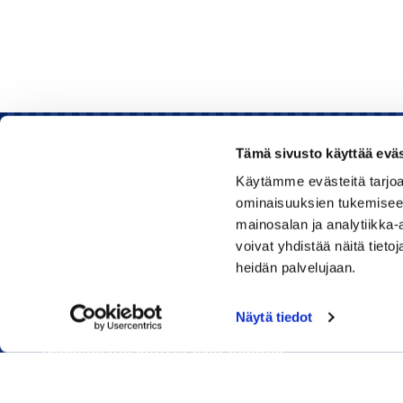
Tämä sivusto käyttää eväs
Käytämme evästeitä tarjoa
Rauman kauppakamari
ominaisuuksien tukemisee
mainosalan ja analytiikka
Sinkokatu 11, 26100 Rauma
voivat yhdistää näitä tietoja
heidän palvelujaan.
Puhelin:
050 348 1336
Huom! Vientikaupan asiakirjoihin liittyvät kyselyt
Näytä tiedot
040 1828 268
(Heini Yli-Antola)
Sähköpostiosoitteet ovat muotoa
etunimi.sukunimi@rauma.chamber.fi
Toimiston sähköpostiosoite