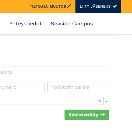
TIETOJEN MUUTOS
LIITY JÄSENEKSI
i
Yhteystiedot
Seaside Campus
i
Rekisteröidy