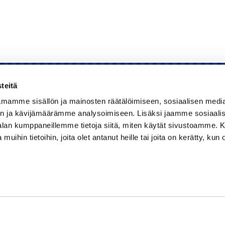
teitä
mamme sisällön ja mainosten räätälöimiseen, sosiaalisen medi
Kauppakamari
n ja kävijämäärämme analysoimiseen. Lisäksi jaamme sosiaali
-alan kumppaneillemme tietoja siitä, miten käytät sivustoamme
Koulutukset ja tapahtumat
 muihin tietoihin, joita olet antanut heille tai joita on kerätty, kun 
Jäsenyys
Kansainvälisyys
Muut palvelut
Ajankohtaista