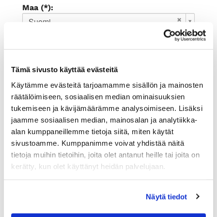
Maa (*):
Suomi
Rekisteröidy
Haluan tilata Rauman kauppakamari
Tämä sivusto käyttää evästeitä
uutiskirjeen
Olen lukenut
tietosuojaselosteen
ja
Käytämme evästeitä tarjoamamme sisällön ja mainosten
hyväksyn henkilötietojeni käsittelyn (*)
räätälöimiseen, sosiaalisen median ominaisuuksien
tukemiseen ja kävijämäärämme analysoimiseen. Lisäksi
(*) Tieto on pakollinen
jaamme sosiaalisen median, mainosalan ja analytiikka-
alan kumppaneillemme tietoja siitä, miten käytät
sivustoamme. Kumppanimme voivat yhdistää näitä
tietoja muihin tietoihin, joita olet antanut heille tai joita on
kerätty, kun olet käyttänyt heidän palvelujaan.
Näytä tiedot