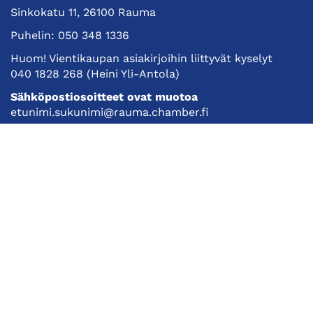
Sinkokatu 11, 26100 Rauma
Puhelin:
050 348 1336
Huom! Vientikaupan asiakirjoihin liittyvät kyselyt
040 1828 268
(Heini Yli-Antola)
Sähköpostiosoitteet ovat muotoa
etunimi.sukunimi@rauma.chamber.fi
Toimiston sähköpostiosoite
kauppakamari@rauma.chamber.fi
Laajemmat yhteystiedot
Kauppakamari
Koulutukset ja tapahtumat
Jäsenyys
Kansainvälisyys
Muut palvelut