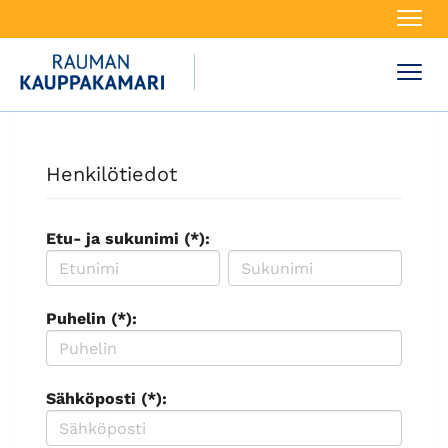
Navi
Navi
Henkilötiedot
Etu- ja sukunimi (*):
Puhelin (*):
Sähköposti (*):