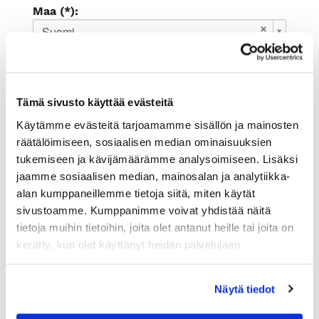
Maa (*):
Suomi
Rekisteröidy
Haluan tilata Rauman kauppakamari
Tämä sivusto käyttää evästeitä
uutiskirjeen
Olen lukenut
tietosuojaselosteen
ja
Käytämme evästeitä tarjoamamme sisällön ja mainosten
hyväksyn henkilötietojeni käsittelyn (*)
räätälöimiseen, sosiaalisen median ominaisuuksien
tukemiseen ja kävijämäärämme analysoimiseen. Lisäksi
(*) Tieto on pakollinen
jaamme sosiaalisen median, mainosalan ja analytiikka-
alan kumppaneillemme tietoja siitä, miten käytät
sivustoamme. Kumppanimme voivat yhdistää näitä
tietoja muihin tietoihin, joita olet antanut heille tai joita on
kerätty, kun olet käyttänyt heidän palvelujaan.
Näytä tiedot