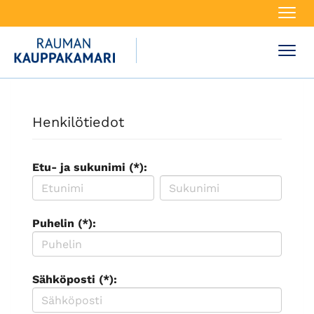
Navi
Navi
Henkilötiedot
Etu- ja sukunimi (*):
Puhelin (*):
Sähköposti (*):