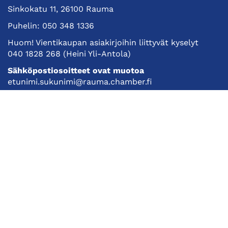
Sinkokatu 11, 26100 Rauma
Puhelin:
050 348 1336
Huom! Vientikaupan asiakirjoihin liittyvät kyselyt
040 1828 268
(Heini Yli-Antola)
Sähköpostiosoitteet ovat muotoa
etunimi.sukunimi@rauma.chamber.fi
Toimiston sähköpostiosoite
kauppakamari@rauma.chamber.fi
Laajemmat yhteystiedot
Kauppakamari
Koulutukset ja tapahtumat
Jäsenyys
Kansainvälisyys
Muut palvelut