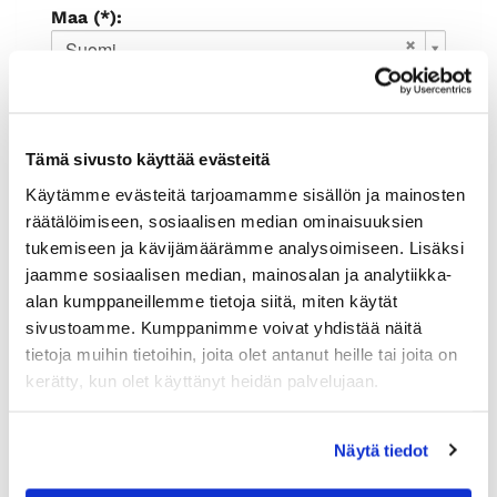
Maa (*):
Suomi
Rekisteröidy
Haluan tilata Rauman kauppakamari
Tämä sivusto käyttää evästeitä
uutiskirjeen
Olen lukenut
tietosuojaselosteen
ja
Käytämme evästeitä tarjoamamme sisällön ja mainosten
hyväksyn henkilötietojeni käsittelyn (*)
räätälöimiseen, sosiaalisen median ominaisuuksien
tukemiseen ja kävijämäärämme analysoimiseen. Lisäksi
(*) Tieto on pakollinen
jaamme sosiaalisen median, mainosalan ja analytiikka-
alan kumppaneillemme tietoja siitä, miten käytät
sivustoamme. Kumppanimme voivat yhdistää näitä
tietoja muihin tietoihin, joita olet antanut heille tai joita on
kerätty, kun olet käyttänyt heidän palvelujaan.
Näytä tiedot