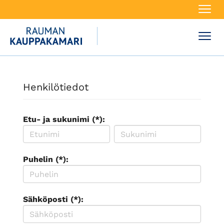
Navi
Navi
Henkilötiedot
Etu- ja sukunimi (*):
Puhelin (*):
Sähköposti (*):