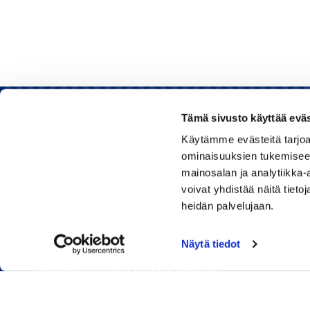
Tämä sivusto käyttää eväs
Käytämme evästeitä tarjoa
Rauman kauppakamari
ominaisuuksien tukemisee
mainosalan ja analytiikka
Sinkokatu 11, 26100 Rauma
voivat yhdistää näitä tietoja
heidän palvelujaan.
Puhelin:
050 348 1336
Huom! Vientikaupan asiakirjoihin liittyvät kyselyt
Näytä tiedot
040 1828 268
(Heini Yli-Antola)
Sähköpostiosoitteet ovat muotoa
etunimi.sukunimi@rauma.chamber.fi
Toimiston sähköpostiosoite