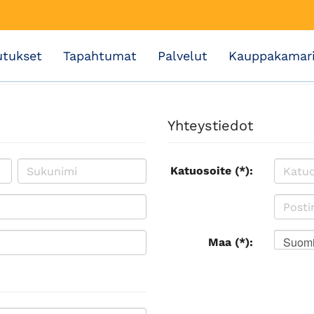
utukset
Tapahtumat
Palvelut
Kauppakamar
Yhteystiedot
Katuosoite (*):
Suom
Maa (*):