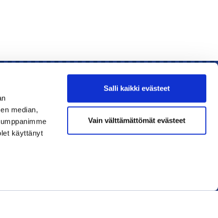
Salli kaikki evästeet
an
sen median,
Liity jäseneksi
Vain välttämättömät evästeet
. Kumppanimme
olet käyttänyt
Lue uusin lehti
Tilaa uutiskirjeitä