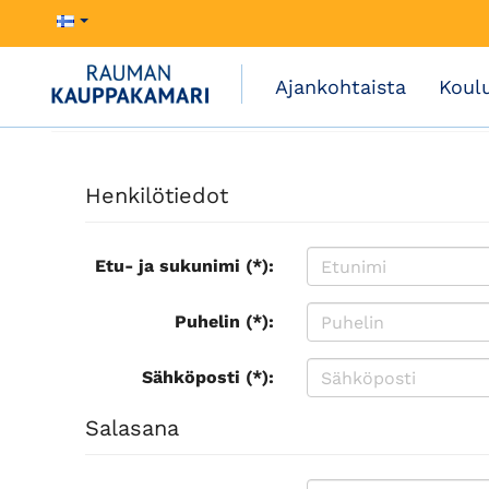
Ajankohtaista
Koul
Henkilötiedot
Etu- ja sukunimi (*):
Puhelin (*):
Sähköposti (*):
Salasana