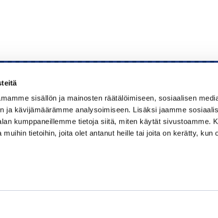
teitä
mamme sisällön ja mainosten räätälöimiseen, sosiaalisen medi
Kauppakamari
n ja kävijämäärämme analysoimiseen. Lisäksi jaamme sosiaali
-alan kumppaneillemme tietoja siitä, miten käytät sivustoamme
Koulutukset ja tapahtumat
 muihin tietoihin, joita olet antanut heille tai joita on kerätty, kun 
Jäsenyys
Kansainvälisyys
Muut palvelut
Ajankohtaista