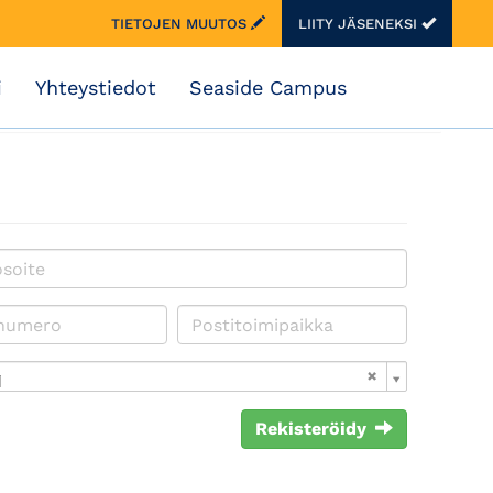
TIETOJEN MUUTOS
LIITY JÄSENEKSI
i
Yhteystiedot
Seaside Campus
i
Rekisteröidy