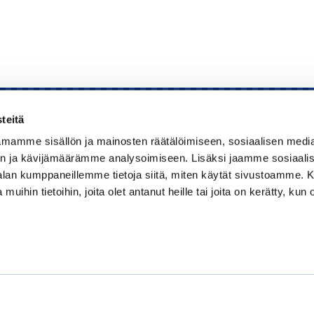
teitä
mamme sisällön ja mainosten räätälöimiseen, sosiaalisen medi
Kauppakamari
n ja kävijämäärämme analysoimiseen. Lisäksi jaamme sosiaali
-alan kumppaneillemme tietoja siitä, miten käytät sivustoamme
Koulutukset ja tapahtumat
 muihin tietoihin, joita olet antanut heille tai joita on kerätty, kun 
Jäsenyys
Kansainvälisyys
Muut palvelut
Ajankohtaista