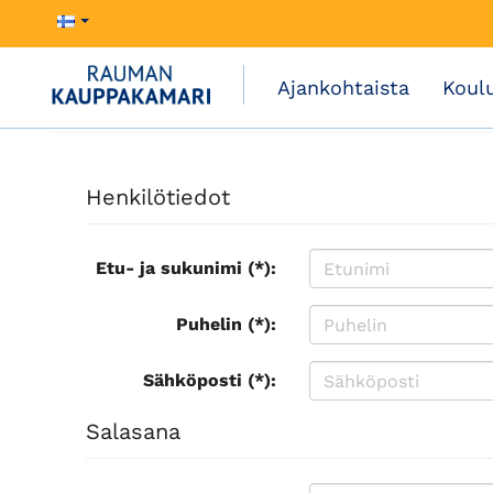
Ajankohtaista
Koul
Henkilötiedot
Etu- ja sukunimi (*):
Puhelin (*):
Sähköposti (*):
Salasana