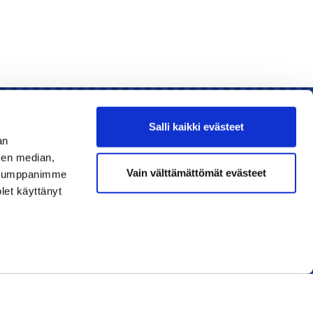
Salli kaikki evästeet
an
sen median,
Liity jäseneksi
Vain välttämättömät evästeet
. Kumppanimme
olet käyttänyt
Lue uusin lehti
Tilaa uutiskirjeitä