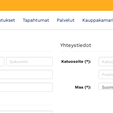
utukset
Tapahtumat
Palvelut
Kauppakamar
Yhteystiedot
Katuosoite (*):
Suom
Maa (*):