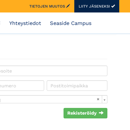
TIETOJEN MUUTOS
LIITY JÄSENEKSI
i
Yhteystiedot
Seaside Campus
i
Rekisteröidy