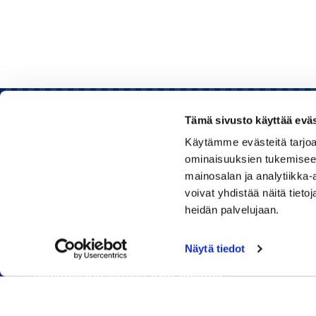
Tämä sivusto käyttää eväs
Käytämme evästeitä tarjoa
Rauman kauppakamari
ominaisuuksien tukemisee
mainosalan ja analytiikka
Sinkokatu 11, 26100 Rauma
voivat yhdistää näitä tietoja
heidän palvelujaan.
Puhelin:
050 348 1336
Huom! Vientikaupan asiakirjoihin liittyvät kyselyt
Näytä tiedot
040 1828 268
(Heini Yli-Antola)
Sähköpostiosoitteet ovat muotoa
etunimi.sukunimi@rauma.chamber.fi
Toimiston sähköpostiosoite