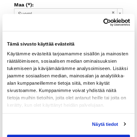
Maa (*):
Suomi
Rekisteröidy
Haluan tilata Rauman kauppakamari
Tämä sivusto käyttää evästeitä
uutiskirjeen
Olen lukenut
tietosuojaselosteen
ja
Käytämme evästeitä tarjoamamme sisällön ja mainosten
hyväksyn henkilötietojeni käsittelyn (*)
räätälöimiseen, sosiaalisen median ominaisuuksien
tukemiseen ja kävijämäärämme analysoimiseen. Lisäksi
(*) Tieto on pakollinen
jaamme sosiaalisen median, mainosalan ja analytiikka-
alan kumppaneillemme tietoja siitä, miten käytät
sivustoamme. Kumppanimme voivat yhdistää näitä
tietoja muihin tietoihin, joita olet antanut heille tai joita on
kerätty, kun olet käyttänyt heidän palvelujaan.
Näytä tiedot