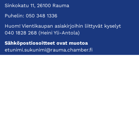
Sinkokatu 11, 26100 Rauma
Puhelin:
050 348 1336
Huom! Vientikaupan asiakirjoihin liittyvät kyselyt
040 1828 268
(Heini Yli-Antola)
Sähköpostiosoitteet ovat muotoa
etunimi.sukunimi@rauma.chamber.fi
Toimiston sähköpostiosoite
kauppakamari@rauma.chamber.fi
Laajemmat yhteystiedot
Kauppakamari
Koulutukset ja tapahtumat
Jäsenyys
Kansainvälisyys
Muut palvelut