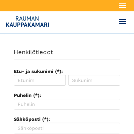
Navi
Navi
Henkilötiedot
Etu- ja sukunimi (*):
Puhelin (*):
Sähköposti (*):