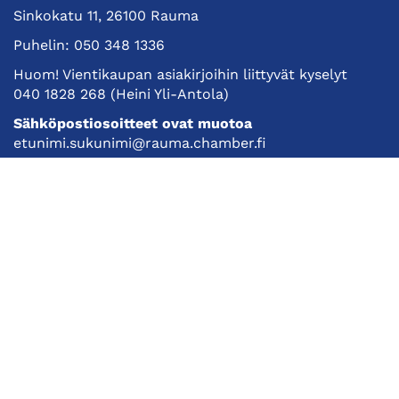
Sinkokatu 11, 26100 Rauma
Puhelin:
050 348 1336
Huom! Vientikaupan asiakirjoihin liittyvät kyselyt
040 1828 268
(Heini Yli-Antola)
Sähköpostiosoitteet ovat muotoa
etunimi.sukunimi@rauma.chamber.fi
Toimiston sähköpostiosoite
kauppakamari@rauma.chamber.fi
Laajemmat yhteystiedot
Kauppakamari
Koulutukset ja tapahtumat
Jäsenyys
Kansainvälisyys
Muut palvelut