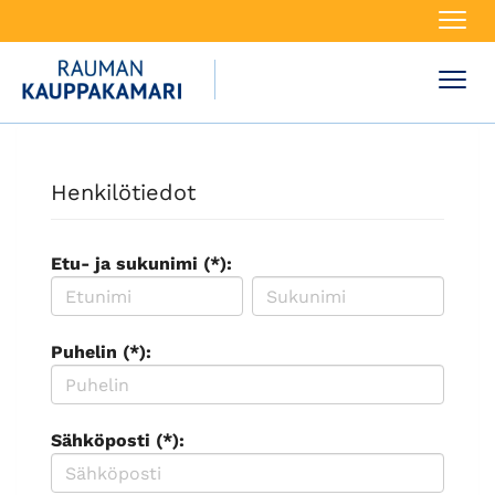
Navi
Navi
Henkilötiedot
Etu- ja sukunimi (*):
Puhelin (*):
Sähköposti (*):