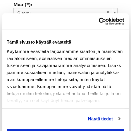
Maa (*):
Suomi
Rekisteröidy
Haluan tilata Rauman kauppakamari
Tämä sivusto käyttää evästeitä
uutiskirjeen
Olen lukenut
tietosuojaselosteen
ja
Käytämme evästeitä tarjoamamme sisällön ja mainosten
hyväksyn henkilötietojeni käsittelyn (*)
räätälöimiseen, sosiaalisen median ominaisuuksien
tukemiseen ja kävijämäärämme analysoimiseen. Lisäksi
(*) Tieto on pakollinen
jaamme sosiaalisen median, mainosalan ja analytiikka-
alan kumppaneillemme tietoja siitä, miten käytät
sivustoamme. Kumppanimme voivat yhdistää näitä
tietoja muihin tietoihin, joita olet antanut heille tai joita on
kerätty, kun olet käyttänyt heidän palvelujaan.
Näytä tiedot