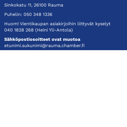
Sinkokatu 11, 26100 Rauma
Puhelin:
050 348 1336
Huom! Vientikaupan asiakirjoihin liittyvät kyselyt
040 1828 268
(Heini Yli-Antola)
Sähköpostiosoitteet ovat muotoa
etunimi.sukunimi@rauma.chamber.fi
Toimiston sähköpostiosoite
kauppakamari@rauma.chamber.fi
Laajemmat yhteystiedot
Kauppakamari
Koulutukset ja tapahtumat
Jäsenyys
Kansainvälisyys
Muut palvelut