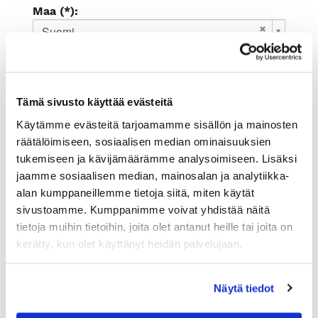
Maa (*):
Suomi
Rekisteröidy
Haluan tilata Rauman kauppakamari
Tämä sivusto käyttää evästeitä
uutiskirjeen
Olen lukenut
tietosuojaselosteen
ja
Käytämme evästeitä tarjoamamme sisällön ja mainosten
hyväksyn henkilötietojeni käsittelyn (*)
räätälöimiseen, sosiaalisen median ominaisuuksien
tukemiseen ja kävijämäärämme analysoimiseen. Lisäksi
(*) Tieto on pakollinen
jaamme sosiaalisen median, mainosalan ja analytiikka-
alan kumppaneillemme tietoja siitä, miten käytät
sivustoamme. Kumppanimme voivat yhdistää näitä
tietoja muihin tietoihin, joita olet antanut heille tai joita on
kerätty, kun olet käyttänyt heidän palvelujaan.
Näytä tiedot