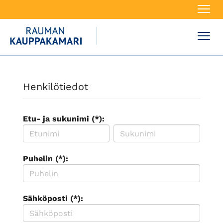
Navi
Navi
Henkilötiedot
Etu- ja sukunimi (*):
Puhelin (*):
Sähköposti (*):