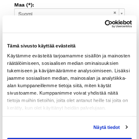
Maa (*):
Suomi
Rekisteröidy
Haluan tilata Rauman kauppakamari
uutiskirjeen
Tämä sivusto käyttää evästeitä
Olen lukenut
tietosuojaselosteen
ja
Käytämme evästeitä tarjoamamme sisällön ja mainosten
hyväksyn henkilötietojeni käsittelyn (*)
räätälöimiseen, sosiaalisen median ominaisuuksien
tukemiseen ja kävijämäärämme analysoimiseen. Lisäksi
(*) Tieto on pakollinen
jaamme sosiaalisen median, mainosalan ja analytiikka-
alan kumppaneillemme tietoja siitä, miten käytät
sivustoamme. Kumppanimme voivat yhdistää näitä
tietoja muihin tietoihin, joita olet antanut heille tai joita on
kerätty, kun olet käyttänyt heidän palvelujaan.
Näytä tiedot