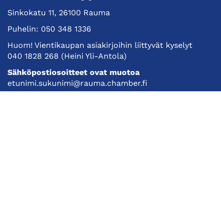
Sinkokatu 11, 26100 Rauma
Puhelin:
050 348 1336
Huom! Vientikaupan asiakirjoihin liittyvät kyselyt
040 1828 268
(Heini Yli-Antola)
Sähköpostiosoitteet ovat muotoa
etunimi.sukunimi@rauma.chamber.fi
Toimiston sähköpostiosoite
kauppakamari@rauma.chamber.fi
Laajemmat yhteystiedot
Kauppakamari
Koulutukset ja tapahtumat
Jäsenyys
Kansainvälisyys
Muut palvelut