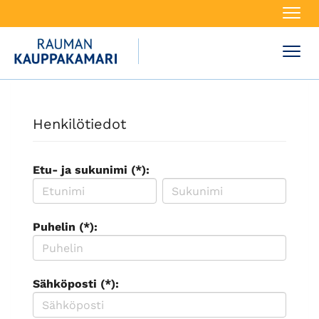
Navi
Navi
Henkilötiedot
Etu- ja sukunimi (*):
Puhelin (*):
Sähköposti (*):