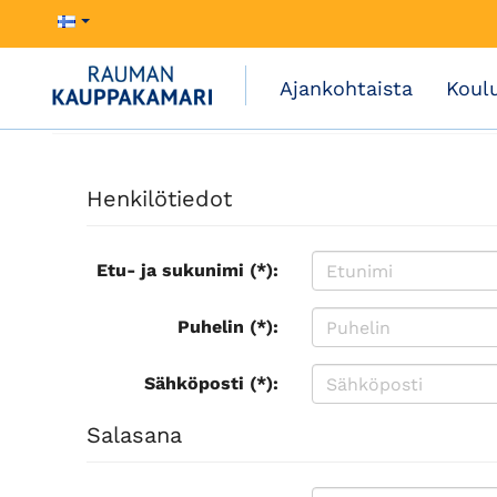
Ajankohtaista
Koul
Henkilötiedot
Etu- ja sukunimi (*):
Puhelin (*):
Sähköposti (*):
Salasana