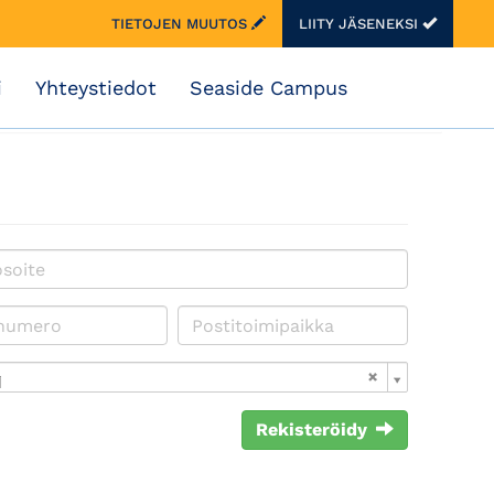
TIETOJEN MUUTOS
LIITY JÄSENEKSI
i
Yhteystiedot
Seaside Campus
i
Rekisteröidy