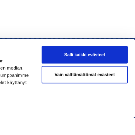
Salli kaikki evästeet
an
sen median,
Liity jäseneksi
Vain välttämättömät evästeet
. Kumppanimme
olet käyttänyt
Lue uusin lehti
Tilaa uutiskirjeitä