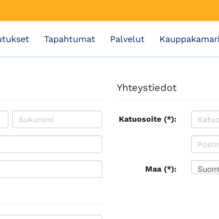
utukset
Tapahtumat
Palvelut
Kauppakamar
Yhteystiedot
Katuosoite (*):
Suom
Maa (*):