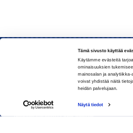
Tämä sivusto käyttää eväs
Käytämme evästeitä tarjoa
Rauman kauppakamari
ominaisuuksien tukemisee
mainosalan ja analytiikka
Sinkokatu 11, 26100 Rauma
voivat yhdistää näitä tietoja
heidän palvelujaan.
Puhelin:
050 348 1336
Huom! Vientikaupan asiakirjoihin liittyvät kyselyt
Näytä tiedot
040 1828 268
(Heini Yli-Antola)
Sähköpostiosoitteet ovat muotoa
etunimi.sukunimi@rauma.chamber.fi
Toimiston sähköpostiosoite