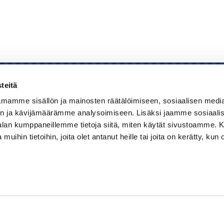
teitä
mamme sisällön ja mainosten räätälöimiseen, sosiaalisen medi
Kauppakamari
n ja kävijämäärämme analysoimiseen. Lisäksi jaamme sosiaali
-alan kumppaneillemme tietoja siitä, miten käytät sivustoamme
Koulutukset ja tapahtumat
 muihin tietoihin, joita olet antanut heille tai joita on kerätty, kun 
Jäsenyys
Kansainvälisyys
Muut palvelut
Ajankohtaista