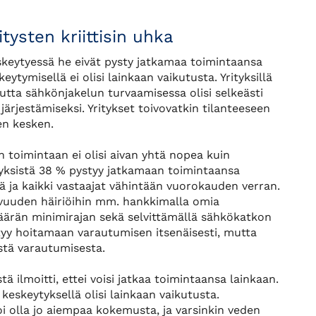
ysten kriittisin uhka
keytyessä he eivät pysty jatkamaa toimintaansa
ytymisellä ei olisi lainkaan vaikutusta. Yrityksillä
tta sähkönjakelun turvaamisessa olisi selkeästi
ärjestämiseksi. Yritykset toivovatkin tilanteeseen
en kesken.
 toimintaan ei olisi aivan yhtä nopea kuin
tyksistä 38 % pystyy jatkamaan toimintaansa
ä ja kaikki vastaajat vähintään vuorokauden verran.
avuuden häiriöihin mm. hankkimalla omia
määrän minimirajan sekä selvittämällä sähkökatkon
styy hoitamaan varautumisen itsenäisesti, mutta
stä varautumisesta.
ä ilmoitti, ettei voisi jatkaa toimintaansa lainkaan.
 keskeytyksellä olisi lainkaan vaikutusta.
oi olla jo aiempaa kokemusta, ja varsinkin veden