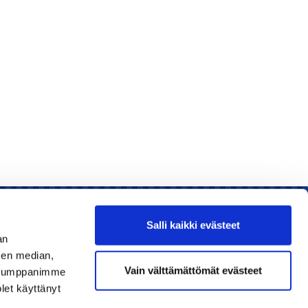
Salli kaikki evästeet
an
sen median,
Liity jäseneksi
Vain välttämättömät evästeet
. Kumppanimme
olet käyttänyt