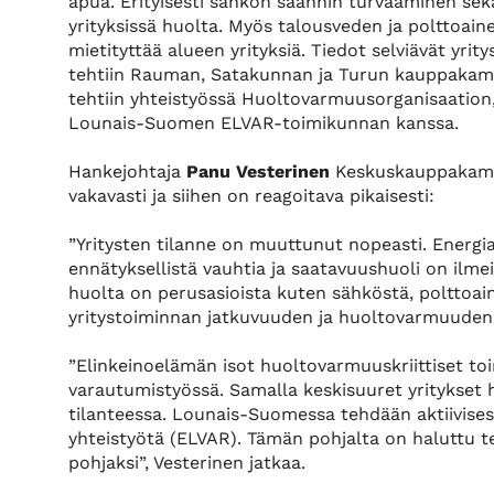
apua. Erityisesti sähkön saannin turvaaminen sek
yrityksissä huolta. Myös talousveden ja polttoaine
mietityttää alueen yrityksiä. Tiedot selviävät yri
tehtiin Rauman, Satakunnan ja Turun kauppakamar
tehtiin yhteistyössä Huoltovarmuusorganisaation
Lounais-Suomen ELVAR-toimikunnan kanssa.
Hankejohtaja
Panu Vesterinen
Keskuskauppakamari
vakavasti ja siihen on reagoitava pikaisesti:
”Yritysten tilanne on muuttunut nopeasti. Energi
ennätyksellistä vauhtia ja saatavuushuoli on ilme
huolta on perusasioista kuten sähköstä, polttoain
yritystoiminnan jatkuvuuden ja huoltovarmuuden t
”Elinkeinoelämän isot huoltovarmuuskriittiset toi
varautumistyössä. Samalla keskisuuret yritykse
tilanteessa. Lounais-Suomessa tehdään aktiivis
yhteistyötä (ELVAR). Tämän pohjalta on haluttu t
pohjaksi”, Vesterinen jatkaa.