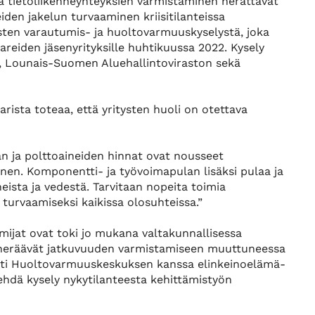
ä tietoliikenneyhteyksien varmistaminen herättävät
iden jakelun turvaaminen kriisitilanteissa
tysten varautumis- ja huoltovarmuuskyselystä, joka
eiden jäsenyrityksille huhtikuussa 2022. Kysely
, Lounais-Suomen Aluehallintoviraston sekä
sta toteaa, että yritysten huoli on otettava
an ja polttoaineiden hinnat ovat nousseet
inen. Komponentti- ja työvoimapulan lisäksi pulaa ja
eista ja vedestä. Tarvitaan nopeita toimia
urvaamiseksi kaikissa olosuhteissa.”
mijat ovat toki jo mukana valtakunnallisessa
t heräävät jatkuvuuden varmistamiseen muuttuneessa
esti Huoltovarmuuskeskuksen kanssa elinkeinoelämä-
ehdä kysely nykytilanteesta kehittämistyön