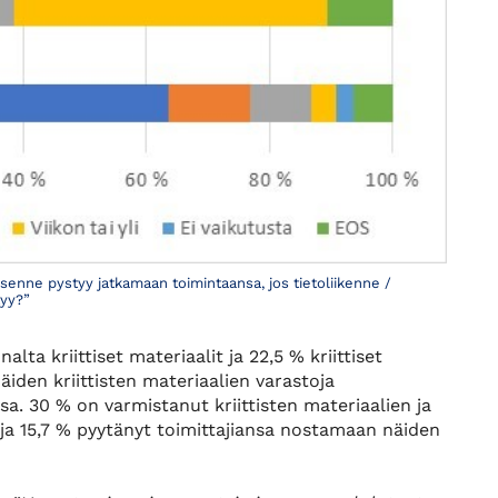
enne pystyy jatkamaan toimintaansa, jos tietoliikenne /
tyy?”
lta kriittiset materiaalit ja 22,5 % kriittiset
äiden kriittisten materiaalien varastoja
a. 30 % on varmistanut kriittisten materiaalien ja
a ja 15,7 % pyytänyt toimittajiansa nostamaan näiden