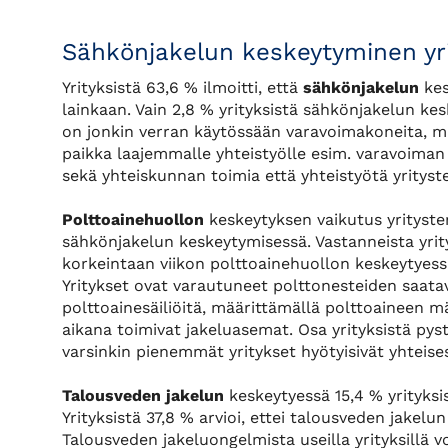
Sähkönjakelun keskeytyminen yrit
Yrityksistä 63,6 % ilmoitti, että
sähkönjakelun
kes
lainkaan. Vain 2,8 % yrityksistä sähkönjakelun keske
on jonkin verran käytössään varavoimakoneita, mu
paikka laajemmalle yhteistyölle esim. varavoiman j
sekä yhteiskunnan toimia että yhteistyötä yrityst
Polttoainehuollon
keskeytyksen vaikutus yritysten
sähkönjakelun keskeytymisessä. Vastanneista yri
korkeintaan viikon polttoainehuollon keskeytyess
Yritykset ovat varautuneet polttonesteiden saat
polttoainesäiliöitä, määrittämällä polttoaineen 
aikana toimivat jakeluasemat. Osa yrityksistä py
varsinkin pienemmät yritykset hyötyisivät yhteise
Talousveden jakelun
keskeytyessä 15,4 % yrityksist
Yrityksistä 37,8 % arvioi, ettei talousveden jakelun
Talousveden jakeluongelmista useilla yrityksillä v