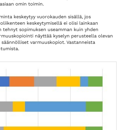
 asiaan omin toimin.
iminta keskeytyy vuorokauden sisällä, jos
toliikenteen keskeytymisellä ei olisi lainkaan
ä on tehnyt sopimuksen useamman kuin yhden
armuuskopiointi näyttää kyselyn perusteella olevan
ee säännölliset varmuuskopiot. Vastanneista
utumista.