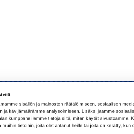
teitä
mamme sisällön ja mainosten räätälöimiseen, sosiaalisen medi
Kauppakamari
n ja kävijämäärämme analysoimiseen. Lisäksi jaamme sosiaali
-alan kumppaneillemme tietoja siitä, miten käytät sivustoamme
Koulutukset ja tapahtumat
 muihin tietoihin, joita olet antanut heille tai joita on kerätty, kun 
Jäsenyys