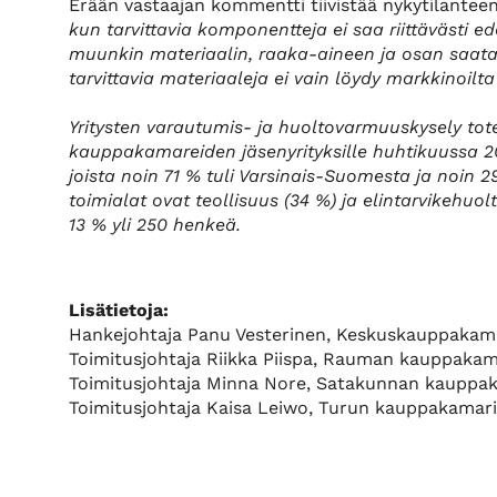
Erään vastaajan kommentti tiivistää nykytilanteen
kun tarvittavia komponentteja ei saa riittävästi 
muunkin materiaalin, raaka-aineen ja osan saatav
tarvittavia materiaaleja ei vain löydy markkinoilta
Yritysten varautumis- ja huoltovarmuuskysely to
kauppakamareiden jäsenyrityksille huhtikuussa 20
joista noin 71 % tuli Varsinais-Suomesta ja noin 
toimialat ovat teollisuus (34 %) ja elintarvikehuolt
13 % yli 250 henkeä.
Lisätietoja:
Hankejohtaja Panu Vesterinen, Keskuskauppakama
Toimitusjohtaja Riikka Piispa, Rauman kauppakam
Toimitusjohtaja Minna Nore, Satakunnan kauppak
Toimitusjohtaja Kaisa Leiwo, Turun kauppakamar