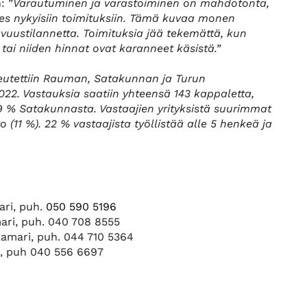
: ”
Varautuminen ja varastoiminen on mahdotonta,
edes nykyisiin toimituksiin. Tämä kuvaa monen
uustilannetta. Toimituksia jää tekemättä, kun
 tai niiden hinnat ovat karanneet käsistä.”
teutettiin Rauman, Satakunnan ja Turun
22. Vastauksia saatiin yhteensä 143 kappaletta,
29 % Satakunnasta. Vastaajien yrityksistä suurimmat
o (11 %). 22 % vastaajista työllistää alle 5 henkeä ja
ri, puh.
050 590 5196
ari, puh. 040 708 8555
amari, puh. 044 710 5364
i, puh 040 556 6697