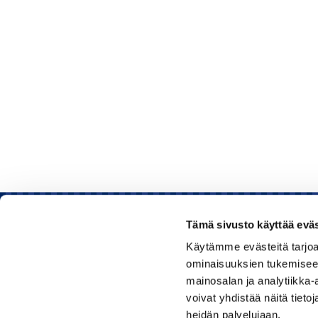
Tämä sivusto käyttää eväs
Käytämme evästeitä tarjoa
Rauman kauppakamari
ominaisuuksien tukemisee
mainosalan ja analytiikka
Sinkokatu 11, 26100 Rauma
voivat yhdistää näitä tietoja
heidän palvelujaan.
Puhelin:
050 348 1336