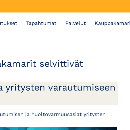
utukset
Tapahtumat
Palvelut
Kauppakamar
amarit selvittivät
ea yritysten varautumiseen
utumisen ja huoltovarmuusasiat yritysten