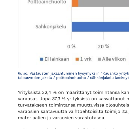
Kuvio:
Vastausten jakaantuminen kysymyksiin ”Kauanko yrityks
talousveden jakelu / polttoainehuolto / sähkönjakelu keskey
Yrityksistä 32,4 % on määrittänyt toimintansa kanna
varaosat. Jopa 37,3 % yrityksistä on kasvattanut n
turvatakseen toimintansa muuttuvissa olosuhteiss
varaosien saatavuutta vaihtoehtoisilta toimijoilt
materiaalien ja varaosien varastotasoa.