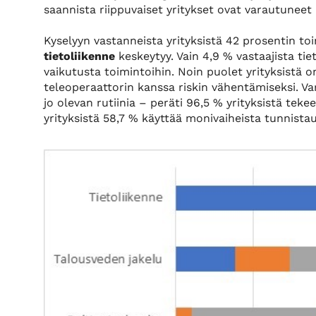
saannista riippuvaiset yritykset ovat varautuneet
Kyselyyn vastanneista yrityksistä 42 prosentin to
tietoliikenne
keskeytyy. Vain 4,9 % vastaajista tie
vaikutusta toimintoihin. Noin puolet yrityksist
teleoperaattorin kanssa riskin vähentämiseksi. V
jo olevan rutiinia – peräti 96,5 % yrityksistä tek
yrityksistä 58,7 % käyttää monivaiheista tunnista