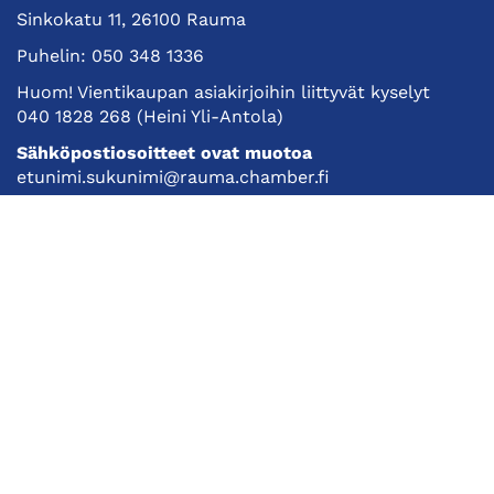
Sinkokatu 11, 26100 Rauma
Puhelin:
050 348 1336
Huom! Vientikaupan asiakirjoihin liittyvät kyselyt
040 1828 268
(Heini Yli-Antola)
Sähköpostiosoitteet ovat muotoa
etunimi.sukunimi@rauma.chamber.fi
Toimiston sähköpostiosoite
kauppakamari@rauma.chamber.fi
Laajemmat yhteystiedot
Kauppakamari
Koulutukset ja tapahtumat
Jäsenyys
Kansainvälisyys
Muut palvelut