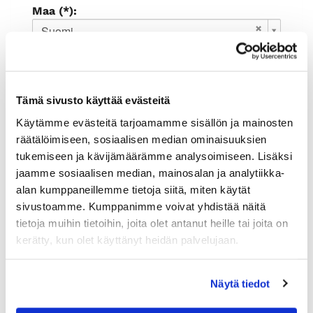
Maa (*):
Suomi
Rekisteröidy
Haluan tilata Rauman kauppakamari
Tämä sivusto käyttää evästeitä
uutiskirjeen
Olen lukenut
tietosuojaselosteen
ja
Käytämme evästeitä tarjoamamme sisällön ja mainosten
hyväksyn henkilötietojeni käsittelyn (*)
räätälöimiseen, sosiaalisen median ominaisuuksien
tukemiseen ja kävijämäärämme analysoimiseen. Lisäksi
(*) Tieto on pakollinen
jaamme sosiaalisen median, mainosalan ja analytiikka-
alan kumppaneillemme tietoja siitä, miten käytät
sivustoamme. Kumppanimme voivat yhdistää näitä
tietoja muihin tietoihin, joita olet antanut heille tai joita on
kerätty, kun olet käyttänyt heidän palvelujaan.
Näytä tiedot