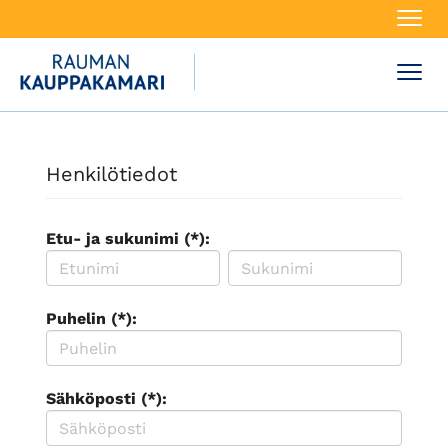
Navi
Navi
Henkilötiedot
Etu- ja sukunimi (*):
Puhelin (*):
Sähköposti (*):