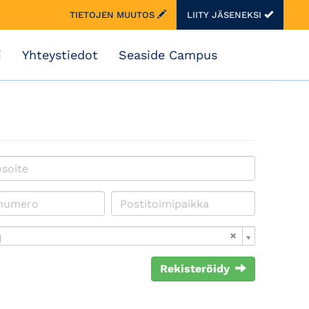
TIETOJEN MUUTOS
LIITY JÄSENEKSI
i
Yhteystiedot
Seaside Campus
i
Rekisteröidy