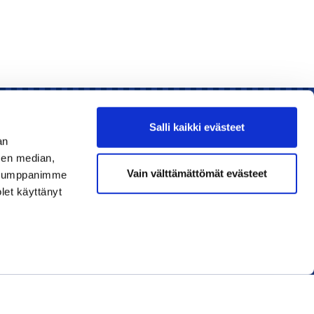
Salli kaikki evästeet
an
sen median,
Liity jäseneksi
Vain välttämättömät evästeet
. Kumppanimme
olet käyttänyt
Lue uusin lehti
Tilaa uutiskirjeitä