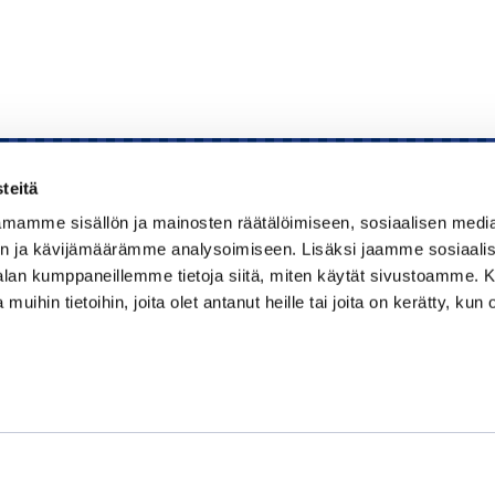
teitä
mamme sisällön ja mainosten räätälöimiseen, sosiaalisen medi
Kauppakamari
n ja kävijämäärämme analysoimiseen. Lisäksi jaamme sosiaali
-alan kumppaneillemme tietoja siitä, miten käytät sivustoamme
Koulutukset ja tapahtumat
 muihin tietoihin, joita olet antanut heille tai joita on kerätty, kun 
Jäsenyys
Kansainvälisyys
Muut palvelut
Ajankohtaista