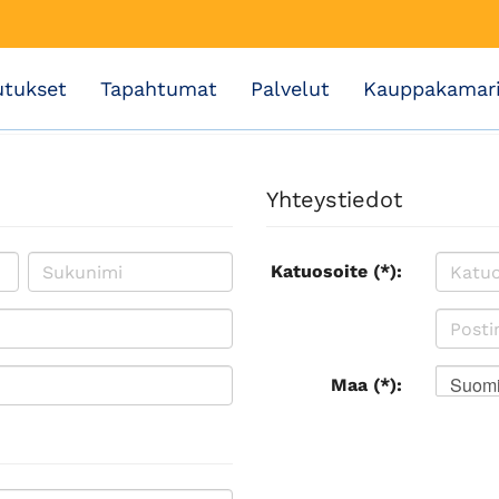
utukset
Tapahtumat
Palvelut
Kauppakamar
Yhteystiedot
Katuosoite (*):
Suom
Maa (*):