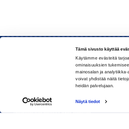
Tämä sivusto käyttää eväs
Käytämme evästeitä tarjoa
Rauman kauppakamari
ominaisuuksien tukemisee
mainosalan ja analytiikka
Sinkokatu 11, 26100 Rauma
voivat yhdistää näitä tietoja
heidän palvelujaan.
Puhelin:
050 348 1336
Huom! Vientikaupan asiakirjoihin liittyvät kyselyt
Näytä tiedot
040 1828 268
(Heini Yli-Antola)
Sähköpostiosoitteet ovat muotoa
etunimi.sukunimi@rauma.chamber.fi
Toimiston sähköpostiosoite