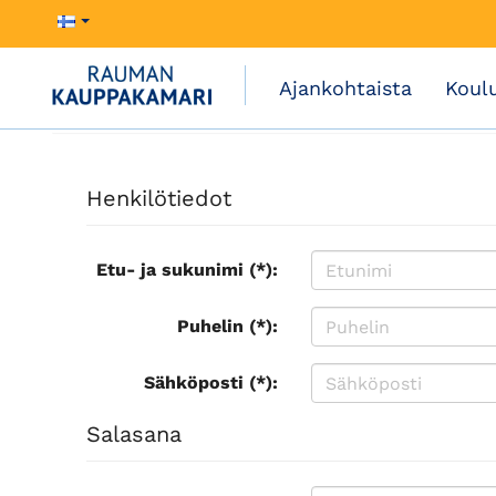
Ajankohtaista
Koul
Henkilötiedot
Etu- ja sukunimi (*):
Puhelin (*):
Sähköposti (*):
Salasana