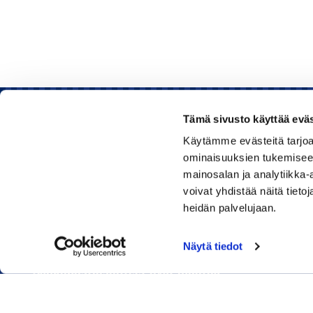
Tämä sivusto käyttää eväs
Käytämme evästeitä tarjoa
Rauman kauppakamari
ominaisuuksien tukemisee
mainosalan ja analytiikka
Sinkokatu 11, 26100 Rauma
voivat yhdistää näitä tietoja
heidän palvelujaan.
Puhelin:
050 348 1336
Huom! Vientikaupan asiakirjoihin liittyvät kyselyt
Näytä tiedot
040 1828 268
(Heini Yli-Antola)
Sähköpostiosoitteet ovat muotoa
etunimi.sukunimi@rauma.chamber.fi
Toimiston sähköpostiosoite