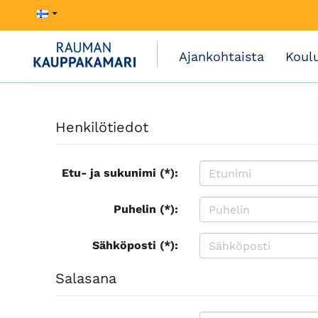
Ajankohtaista
Koul
Henkilötiedot
Etu- ja sukunimi (*):
Puhelin (*):
Sähköposti (*):
Salasana