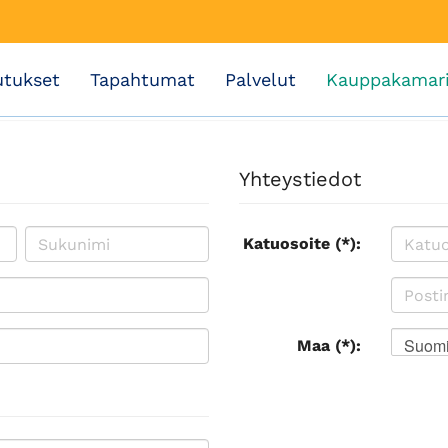
utukset
Tapahtumat
Palvelut
Kauppakamar
Yhteystiedot
Katuosoite (*):
Suom
Maa (*):