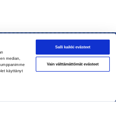
Salli kaikki evästeet
an
sen median,
Liity jäseneksi
Vain välttämättömät evästeet
. Kumppanimme
olet käyttänyt
Lue uusin lehti
Tilaa uutiskirjeitä