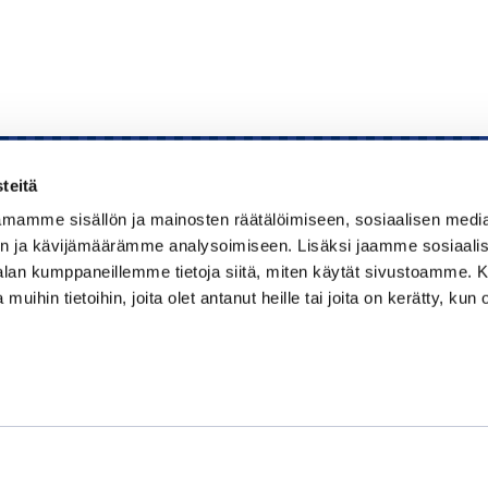
teitä
mamme sisällön ja mainosten räätälöimiseen, sosiaalisen medi
Kauppakamari
n ja kävijämäärämme analysoimiseen. Lisäksi jaamme sosiaali
-alan kumppaneillemme tietoja siitä, miten käytät sivustoamme
Koulutukset ja tapahtumat
 muihin tietoihin, joita olet antanut heille tai joita on kerätty, kun 
Jäsenyys
Kansainvälisyys
Muut palvelut
Ajankohtaista