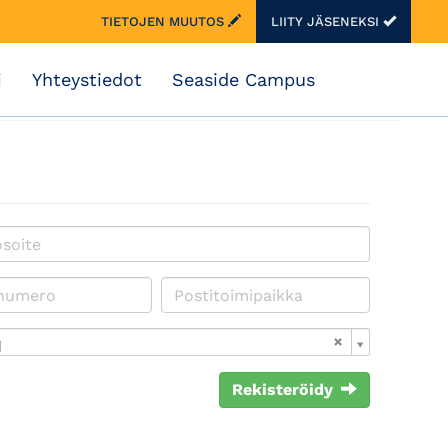
TIETOJEN MUUTOS
LIITY JÄSENEKSI
i
Yhteystiedot
Seaside Campus
i
Rekisteröidy