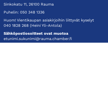
Sinkokatu 11, 26100 Rauma
Puhelin:
050 348 1336
Huom! Vientikaupan asiakirjoihin liittyvät kyselyt
040 1828 268
(Heini Yli-Antola)
Sähköpostiosoitteet ovat muotoa
etunimi.sukunimi@rauma.chamber.fi
Toimiston sähköpostiosoite
kauppakamari@rauma.chamber.fi
Laajemmat yhteystiedot
Kauppakamari
Koulutukset ja tapahtumat
Jäsenyys
Kansainvälisyys
Muut palvelut