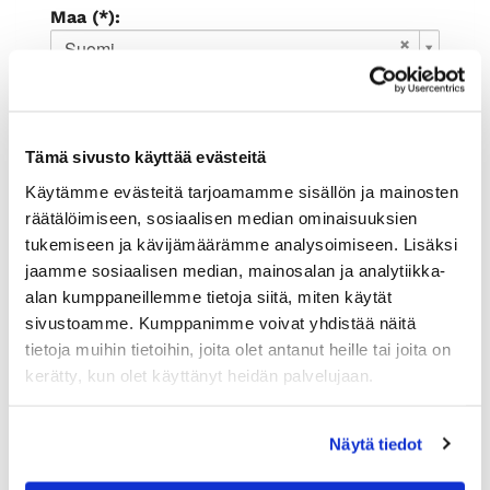
Maa (*):
Suomi
Rekisteröidy
Haluan tilata Rauman kauppakamari
Tämä sivusto käyttää evästeitä
uutiskirjeen
Olen lukenut
tietosuojaselosteen
ja
Käytämme evästeitä tarjoamamme sisällön ja mainosten
hyväksyn henkilötietojeni käsittelyn (*)
räätälöimiseen, sosiaalisen median ominaisuuksien
tukemiseen ja kävijämäärämme analysoimiseen. Lisäksi
(*) Tieto on pakollinen
jaamme sosiaalisen median, mainosalan ja analytiikka-
alan kumppaneillemme tietoja siitä, miten käytät
sivustoamme. Kumppanimme voivat yhdistää näitä
tietoja muihin tietoihin, joita olet antanut heille tai joita on
kerätty, kun olet käyttänyt heidän palvelujaan.
Näytä tiedot