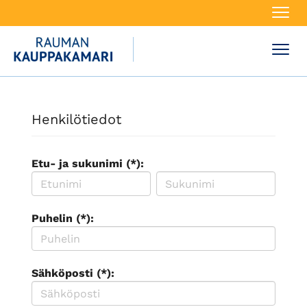
Navi
Navi
Henkilötiedot
Etu- ja sukunimi (*):
Puhelin (*):
Sähköposti (*):