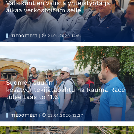
Valiokuntien välistä yhteistyötä ja
aikaa verkostoitumiselle
TIEDOTTEET
|
21.01.2020 14:51
Suomen suurin
kesätyöntekijätapahtuma Rauma Race
tulee taas to 11.6.
TIEDOTTEET
|
22.01.2020 12:27