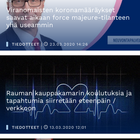
Viranomaisten koronamääräykset
saavat aikaan force majeure-tilanteen
yhä useammin
TIEDOTTEET
|
23.03.2020 14:26
Rauman kauppakamarin koulutuksia ja
tapahtumia siirretään eteenpäin /
verkkoon
TIEDOTTEET
|
13.03.2020 12:01