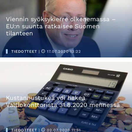
Viennin syöksykierre oikenemassa –
EU:n suunta ratkaisee Suomen
tilanteen
TIEDOTTEET
|
17.07.2020 13:22
Kustannustukea voi hakea
Valtiokonttorista 31.8.2020 mennessä
TIEDOTTEET
|
02.07.2020 11:31