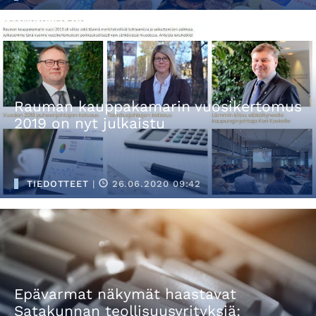
Rauman kauppakamarin vuosikertomus
2019 on nyt julkaistu
TIEDOTTEET
|
26.06.2020 09:42
Epävarmat näkymät haastavat
Satakunnan teollisuusyrityksiä: