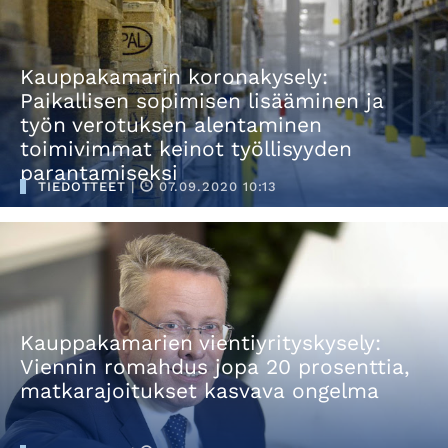
Kauppakamarin koronakysely:
Paikallisen sopimisen lisääminen ja
työn verotuksen alentaminen
toimivimmat keinot työllisyyden
parantamiseksi
TIEDOTTEET
|
07.09.2020 10:13
Kauppakamarien vientiyrityskysely:
Viennin romahdus jopa 20 prosenttia,
matkarajoitukset kasvava ongelma