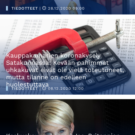
TIEDOTTEET
|
28.12.2020 09:00
Kauppakamarien koronakysely
Satakunnassa: Kevään pahimmat
uhkakuvat eivät ole vielä toteutuneet,
mutta tilanne on edelleen
huolestuttava
TIEDOTTEET
|
08.12.2020 12:00