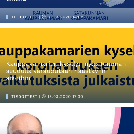
TIEDOTTEET
|
31.03.2020 14:08
Kauppakamarien kysely: myös Rauman
seudulla varaudutaan haastaviin
aikoihin
TIEDOTTEET
|
18.03.2020 17:30