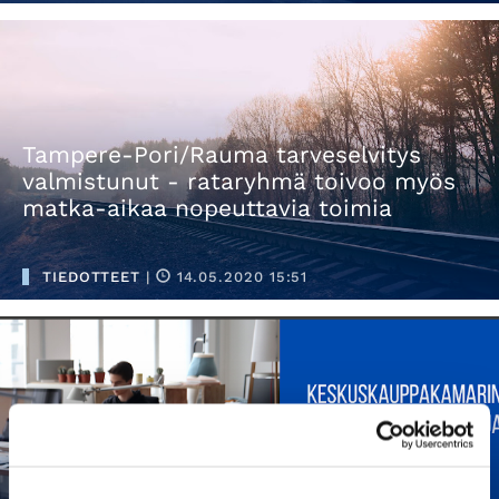
Tampere-Pori/Rauma tarveselvitys
valmistunut - rataryhmä toivoo myös
matka-aikaa nopeuttavia toimia
TIEDOTTEET
|
14.05.2020 15:51
Keskuskauppakamarin suositus
etätyöstä takaisin työpaikoille