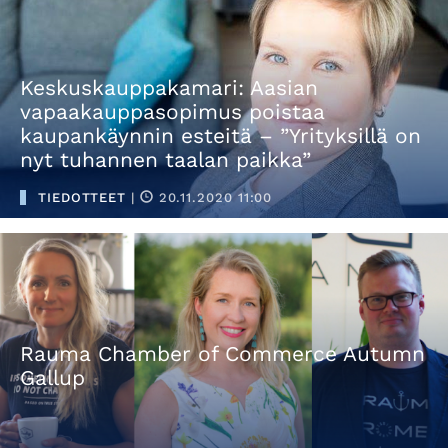
Keskuskauppakamari: Aasian
vapaakauppasopimus poistaa
kaupankäynnin esteitä – ”Yrityksillä on
nyt tuhannen taalan paikka”
TIEDOTTEET
|
20.11.2020 11:00
​​​​​​​Rauma Chamber of Commerce Autumn
Gallup