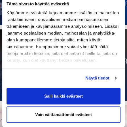
siirtymiseen
Tämä sivusto käyttää evästeitä
Käytämme evästeitä tarjoamamme sisällön ja mainosten
räätälöimiseen, sosiaalisen median ominaisuuksien
TIEDOTTEET
|
12.05.2020 10:46
tukemiseen ja kävijämäärämme analysoimiseen. Lisäksi
jaamme sosiaalisen median, mainosalan ja analytiikka-
alan kumppaneillemme tietoja siitä, miten käytät
sivustoamme. Kumppanimme voivat yhdistää näitä
tietoja muihin tietoihin, joita olet antanut heille tai joita on
kerätty, kun olet käyttänyt heidän palvelujaan.
Kauppakamarin vientijohtajabarometri:
Vientiä uhkaa romahdus ja
protektionismi
Näytä tiedot
TIEDOTTEET
|
04.05.2020 09:58
Salli kaikki evästeet
Vain välttämättömät evästeet