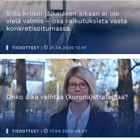
Silta kriisin jälkeiseen aikaan ei ole
vielä valmis – osa vaikutuksista vasta
konkretisoitumassa
TIEDOTTEET
|
21.04.2020 12:47
Onko aika vaihtaa (korona)strategiaa?
TIEDOTTEET
|
17.04.2020 08:37