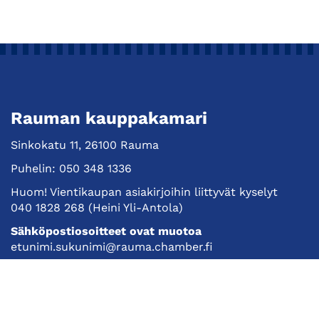
Rauman kauppakamari
Sinkokatu 11, 26100 Rauma
Puhelin:
050 348 1336
Huom! Vientikaupan asiakirjoihin liittyvät kyselyt
040 1828 268
(Heini Yli-Antola)
Sähköpostiosoitteet ovat muotoa
etunimi.sukunimi@rauma.chamber.fi
Toimiston sähköpostiosoite
kauppakamari@rauma.chamber.fi
Laajemmat yhteystiedot