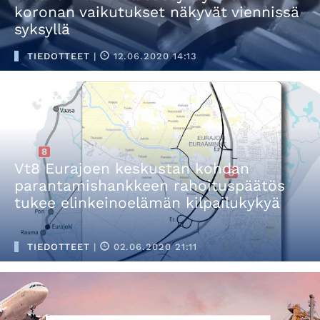
koronan vaikutukset näkyvät viennissä
syksyllä
TIEDOTTEET
|
12.06.2020 14:13
Vt8 Eurajoen keskustan kohdan
parantamishankkeen rahoituspäätös
tukee elinkeinoelämän kilpailukykyä
TIEDOTTEET
|
02.06.2020 21:11