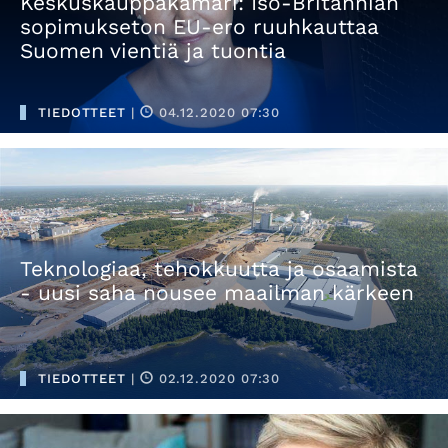
Keskuskauppakamari: Iso-Britannian
sopimukseton EU-ero ruuhkauttaa
Suomen vientiä ja tuontia
TIEDOTTEET
|
04.12.2020 07:30
Teknologiaa, tehokkuutta ja osaamista
- uusi saha nousee maailman kärkeen
TIEDOTTEET
|
02.12.2020 07:30