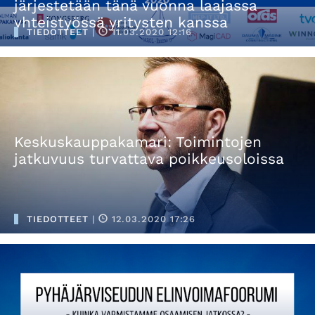
järjestetään tänä vuonna laajassa
yhteistyössä yritysten kanssa
TIEDOTTEET
|
11.03.2020 12:16
Keskuskauppakamari: Toimintojen
jatkuvuus turvattava poikkeusoloissa
TIEDOTTEET
|
12.03.2020 17:26