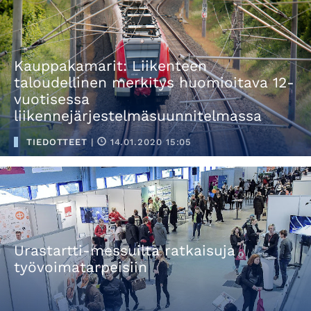
Kauppakamarit: Liikenteen
taloudellinen merkitys huomioitava 12-
vuotisessa
liikennejärjestelmäsuunnitelmassa
TIEDOTTEET
|
14.01.2020 15:05
Urastartti-messuilta ratkaisuja
työvoimatarpeisiin