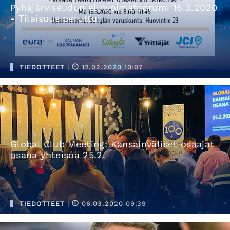
Pyhäjärviseudun elinvoimafoorumi 16.3.2020
- Tilaisuus peruttu!
TIEDOTTEET
|
12.02.2020 10:07
Global Club Meeting: Kansainväliset osaajat
osana yhteisöä 25.2.
TIEDOTTEET
|
06.03.2020 09:39