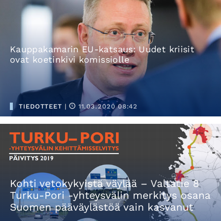
Kauppakamarin EU-katsaus: Uudet kriisit
ovat koetinkivi komissiolle
TIEDOTTEET
|
11.03.2020 08:42
Kohti vetokykyistä väylää – Valtatie 8
Turku-Pori -yhteysvälin merkitys osana
Suomen pääväylästöä vain kasvanut