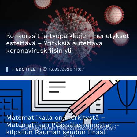
Konkurssit ja työpaikkojen menetykset
estettävä – Yrityksiä autettava
koronaviruskriisin yli
TIEDOTTEET
|
16.03.2020 11:07
Matematiikalla on merkitystä –
Matematiikan Päässälaskumestari -
kilpailun Rauman seudun finaali