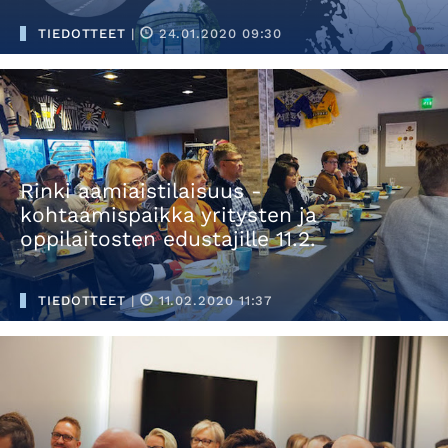
TIEDOTTEET
|
24.01.2020 09:30
Rinki aamiaistilaisuus -
kohtaamispaikka yritysten ja
oppilaitosten edustajille 11.2.
TIEDOTTEET
|
11.02.2020 11:37