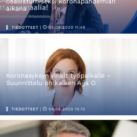
osallistumiseksi koronapandemian
aikana
TIEDOTTEET
|
05.08.2020 11:49
Koronasyksyn vinkit työpaikalle –
Suunnittelu on kaiken A ja O
TIEDOTTEET
|
04.08.2020 15:12