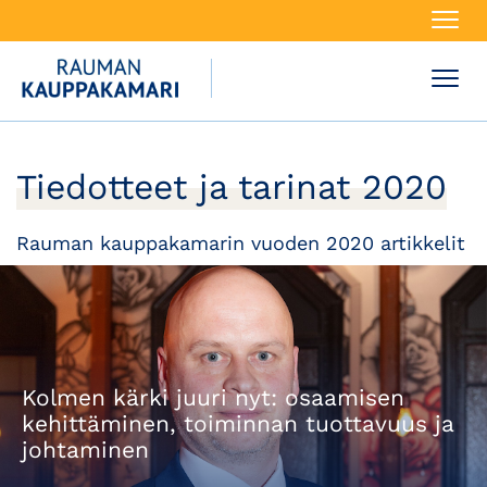
Navi
Navi
Tiedotteet ja tarinat 2020
Rauman kauppakamarin vuoden 2020 artikkelit
Kolmen kärki juuri nyt: osaamisen
kehittäminen, toiminnan tuottavuus ja
johtaminen