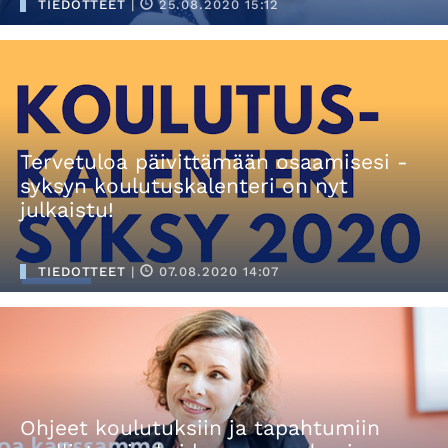
TIEDOTTEET
|
25.08.2020 15:12
Tervetuloa päivittämään osaamisesi -
syksyn koulutuskalenteri on nyt
julkaistu!
TIEDOTTEET
|
07.08.2020 14:07
Ohjeet koulutuksiin ja tapahtumiin