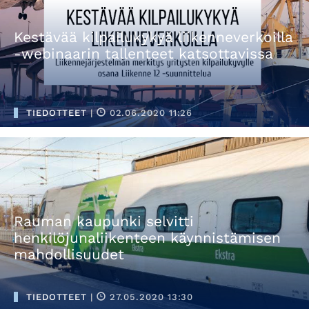
Kestävää kilpailukykyä liikenneverkoilla
-webinaarin tallenteet katsottavissa
TIEDOTTEET
|
02.06.2020 11:26
Rauman kaupunki selvitti
henkilöjunaliikenteen käynnistämisen
mahdollisuudet
TIEDOTTEET
|
27.05.2020 13:30