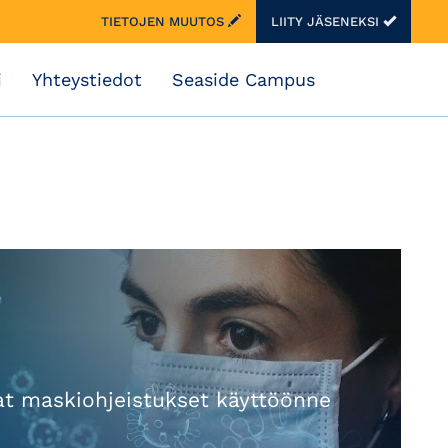
TIETOJEN MUUTOS
LIITY JÄSENEKSI
i
Yhteystiedot
Seaside Campus
at maskiohjeistukset käyttöönne