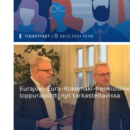
TIEDOTTEET
|
29.12.2021 13:09
Eurajoki-Eura-Kokemäki-henkilöliike
loppuraportti nyt tarkasteltavissa