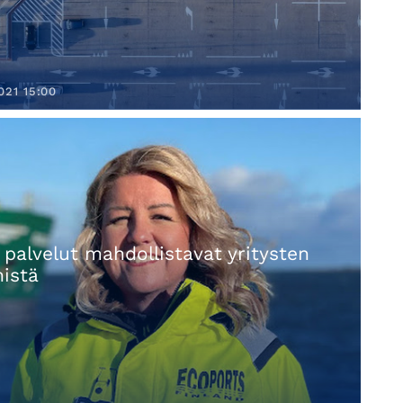
021 15:00
palvelut mahdollistavat yritysten
mistä