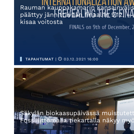
Rauman kauppakamarin kansainvälis
päättyy jännittävään finaaliin 9.12. –
kisaa voitosta
TAPAHTUMAT
|
03.12.2021 16:00
Säkylän biokaasupäivässä muistutett
Fossiilittomalla tiekartalla näkyy my