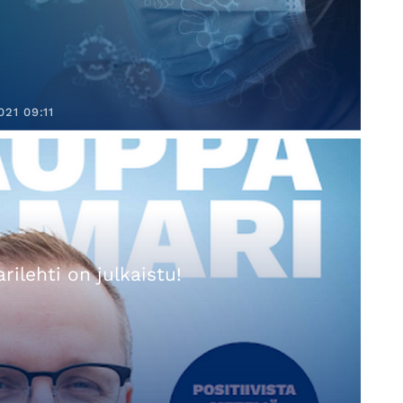
021 09:11
ilehti on julkaistu!