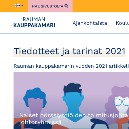
HAE SIVUSTOLTA
Ajankohtaista
Koul
Tiedotteet ja tarinat 2021
Rauman kauppakamarin vuoden 2021 artikkeli
Naiset pörssiyhtiöiden toimitusjohtaj
johtoryhmissä