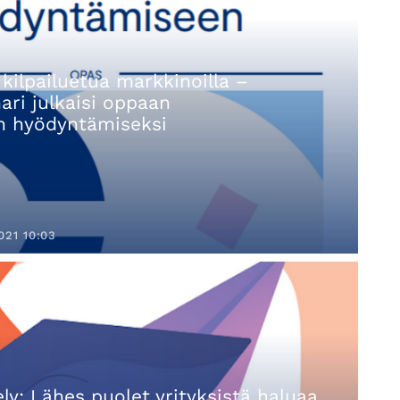
 kilpailuetua markkinoilla –
ri julkaisi oppaan
 hyödyntämiseksi
021 10:03
y: Lähes puolet yrityksistä haluaa