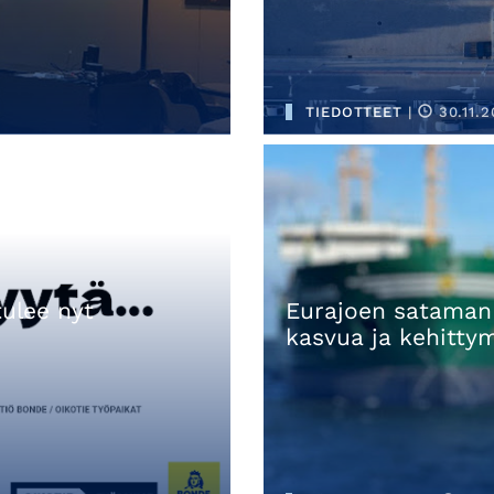
TIEDOTTEET
|
30.11.2
tulee nyt
Eurajoen sataman 
kasvua ja kehitty