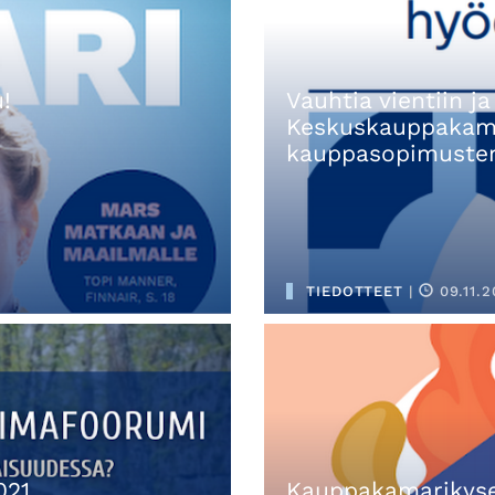
!
Vauhtia vientiin ja
Keskuskauppakama
kauppasopimusten
TIEDOTTEET
|
09.11.2
021
Kauppakamarikysel