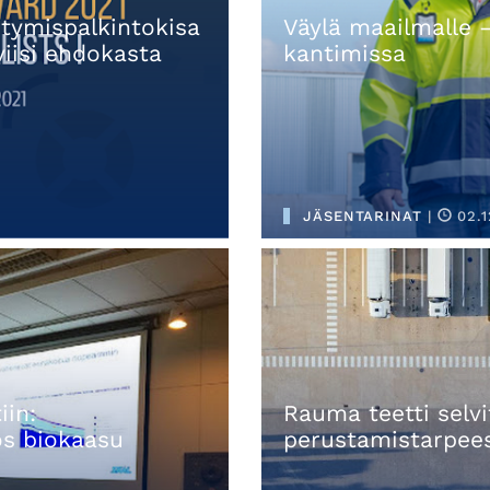
tymispalkintokisa
Väylä maailmalle 
 viisi ehdokasta
kantimissa
JÄSENTARINAT
|
02.1
iin:
Rauma teetti sel
ös biokaasu
perustamistarpee