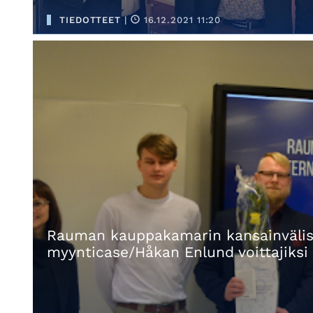
TIEDOTTEET
|
16.12.2021 11:20
Rauman kauppakamarin kansainvälisty
myynticase/Håkan Enlund voittajiksi