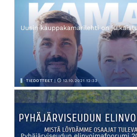
Uusin kauppakamarilehti on julkaistu
TIEDOTTEET
|
12.10.2021 12:33
Pyhäjärviseudun elinvoimafoorumi 2