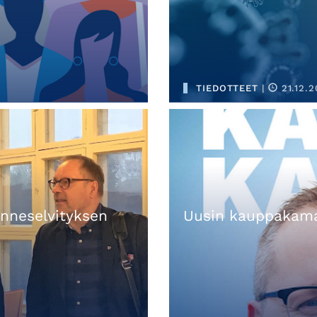
TIEDOTTEET
|
21.12.2
nneselvityksen
Uusin kauppakamar