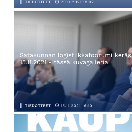
TIEDOTTEET
|
29.11.2021 18:02
Satakunnan logistiikkafoorumi keräs
15.11.2021 - tässä kuvagalleria
TIEDOTTEET
|
15.11.2021 16:10