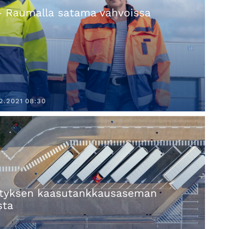
– Raumalla satama vahvoissa
2.2021 08:30
vityksen kaasutankkausaseman
sta