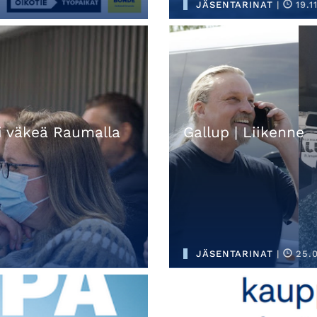
JÄSENTARINAT
|
19.1
i väkeä Raumalla
Gallup | Liikenne
JÄSENTARINAT
|
25.0