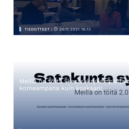
TIEDOTTEET
|
30.11.2021 16:13
Meillä on töitä -kesärekrykampanja 
komeampana kuin koskaan!