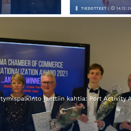
TIEDOTTEET
|
14.12.2
mispalkinto jaettiin kahtia: Port Activity