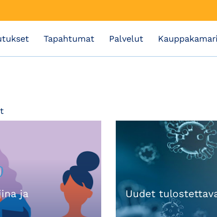
utukset
Tapahtumat
Palvelut
Kauppakamar
t
ina ja
Uudet tulostettav